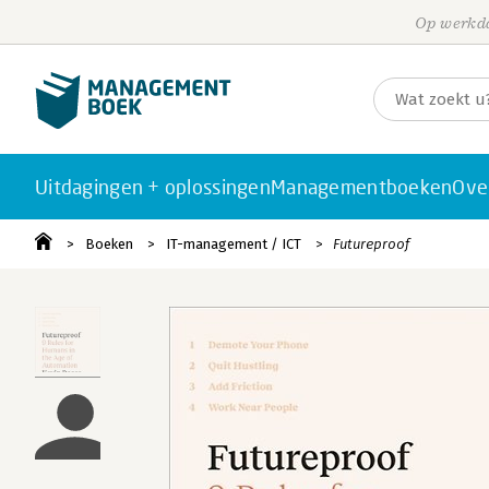
Op werkda
Uitdagingen + oplossingen
Managementboeken
Ove
Boeken
IT-management / ICT
Futureproof