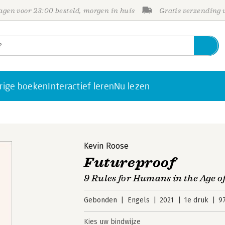
gen voor 23:00 besteld, morgen in huis
Gratis verzending
rige boeken
Interactief leren
Nu lezen
Kevin Roose
Futureproof
9 Rules for Humans in the Age 
Gebonden
Engels
2021
1e druk
9
Kies uw bindwijze