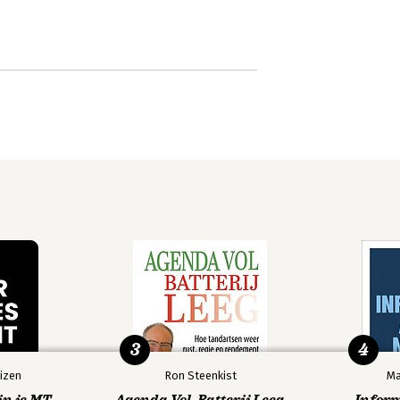
3
4
izen
Ron Steenkist
Ma