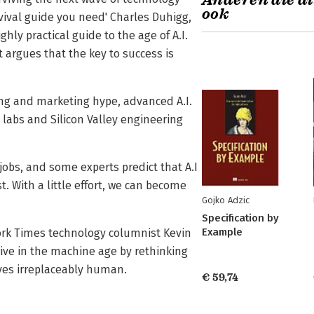
Anderen die di
ook
urvival guide you need' Charles Duhigg,
ghly practical guide to the age of A.I.
argues that the key to success is
ing and marketing hype, advanced A.I.
labs and Silicon Valley engineering
jobs, and some experts predict that A.I
st. With a little effort, we can become
Gojko Adzic
Specification by
Example
ork Times technology columnist Kevin
rive in the machine age by rethinking
ves irreplaceably human.
€ 59,74