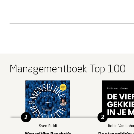
Managementboek Top 100
1
2
Sven Rickli
Robin Van Lohu