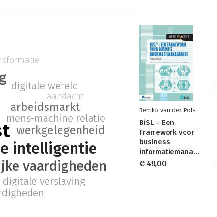
ansformatie
ng
digitale wereld
e
aandacht
arbeidsmarkt
Remko van der Pols
mens-machine relatie
BiSL – Een
st
werkgelegenheid
Framework voor
business
le intelligentie
informatiemanagement
ijke vaardigheden
€ 49,00
digitale verslaving
ardigheden