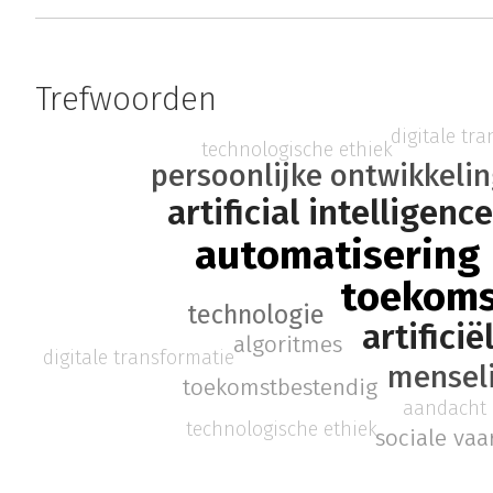
Trefwoorden
digitale tr
technologische ethiek
persoonlijke ontwikkeli
artificial intelligenc
automatisering
toekom
technologie
artificië
algoritmes
digitale transformatie
mensel
toekomstbestendig
aandacht
technologische ethiek
sociale va