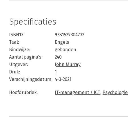
Specificaties
ISBN13:
9781529304732
Taal:
Engels
Bindwijze:
gebonden
Aantal pagina's:
240
Uitgever:
John Murray
Druk:
1
Verschijningsdatum:
4-3-2021
Hoofdrubriek:
IT-management / ICT
,
Psychologie