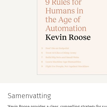
Samenvatting
'Kevin Roose provides a clear, compelling strategy for s