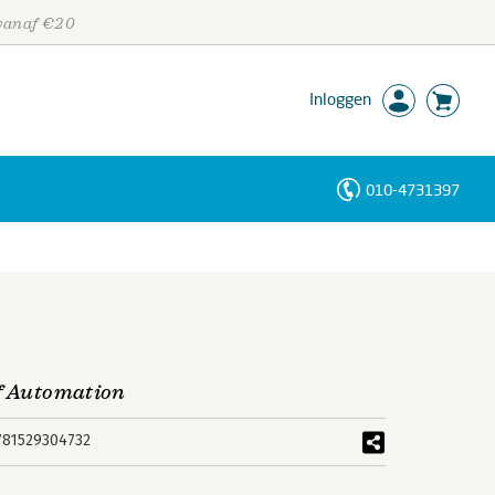
 vanaf €20
Inloggen
010-4731397
Personen
Trefwoorden
of Automation
781529304732