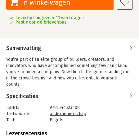
In winkelwagen
Levertijd ongeveer 11 werkdagen
Past door de brievenbus
Samenvatting
You’re part of an elite group of builders, creators, and
innovators who have accomplished something few can claim:
you’ve founded a company. Now the challenge of standing out
in the crowd begins—and how you differentiate yourself
counts.
Building a brand and growing a business can be expensive and
Specificaties
time-consuming. But you have a key advantage and secret
strategy, one that will set you apart no matter your industry,
ISBN13:
9781544523408
product, or company size. You have a story, and it’s one of your
Trefwoorden:
ondernemerschap
most valuable assets.
Taal:
Engels
Bindwijze:
paperback
In Founder Brand, marketing expert Dave Gerhardt reveals how
Aantal pagina's:
250
Lezersrecensies
to build your brand by positioning yourself as the story, heart,
Uitgever:
Lioncrest Publishing