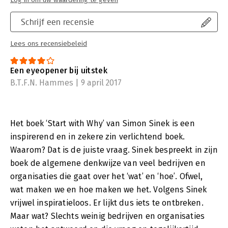
provides a framework upon which organizations can be built,
movements can be led, and people can be inspired. And it all
Schrijf een recensie
starts with WHY.
Lees ons recensiebeleid
Een eyeopener bij uitstek
B.T.F.N. Hammes | 9 april 2017
Het boek ‘Start with Why’ van Simon Sinek is een
inspirerend en in zekere zin verlichtend boek.
Waarom? Dat is de juiste vraag. Sinek bespreekt in zijn
boek de algemene denkwijze van veel bedrijven en
organisaties die gaat over het ‘wat’ en ‘hoe’. Ofwel,
wat maken we en hoe maken we het. Volgens Sinek
vrijwel inspiratieloos. Er lijkt dus iets te ontbreken.
Maar wat? Slechts weinig bedrijven en organisaties