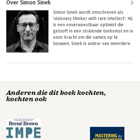
Over Simon Sinek
Simon Sinek wordt omschreven als 
'visionary thinker with rare intellect'. Hij 
is een onverwoestbaar optimist die 
gelooft in een stralende toekomst en in 
onze kracht om die samen op te 
bouwen. Sinek is auteur van meerdere 
bestsellers, waaronder de wereldwijde 
hit 'Start with Why' en 'Leaders Eat Last'. 
Andere boeken door Simon Sinek
Hij host de podcast A Bit of Optimism en 
is oprichter van The Optimism 
Company.

Sinek is opgeleid als etnograaf en is 
Anderen die dit boek kochten,
gefascineerd door mensen en 
kochten ook
organisaties die de grootste en meest 
blijvende impact maken. Door de jaren 
heen ontdekte hij opmerkelijke 
patronen in hoe zij denken, handelen 
en communiceren, en in welke 
omgevingen mensen op hun best 
functioneren.
