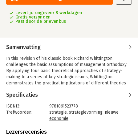
Levertijd ongeveer 8 werkdagen
Gratis verzonden
Past door de brievenbus
Samenvatting
In this revision of his classic book Richard Whittington
challenges the basic assumptions of management orthodoxy.
By applying four basic theoretical approaches of strategy-
making to a series of key strategic issues, Whittington
demonstrates the practical implications of different theories
with many examples. Students are then challenged to critically
Specificaties
evaluate their own personal approach to strategy-making in
practice.
ISBN13:
9781861523778
The new edition is fully updated to cover the latest issues in
Trefwoorden:
strategie
,
strategievorming
,
nieuwe
strategy including expanded coverage of the resource-based
economie
and knowledge-based views of the firm, and utilises new
Taal:
Engels
examples from the international, service and ‘ebusiness’
Bindwijze:
paperback
Lezersrecensies
sectors.
Aantal pagina's:
151