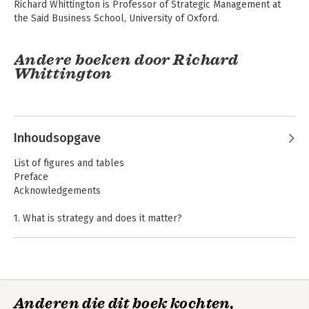
Richard Whittington is Professor of Strategic Management at 
the Said Business School, University of Oxford.
Andere boeken door Richard
Whittington
Inhoudsopgave
List of figures and tables
Preface
Acknowledgements
1. What is strategy and does it matter?
2. Theories of strategy
3. Strategic leadership
Exploring Strategy -
Fundamentals of
Text and Cases
4. Strategic choice
Strategy
5. Growth strategies
6. Managing strategy
Anderen die dit boek kochten,
7. Does it matter?