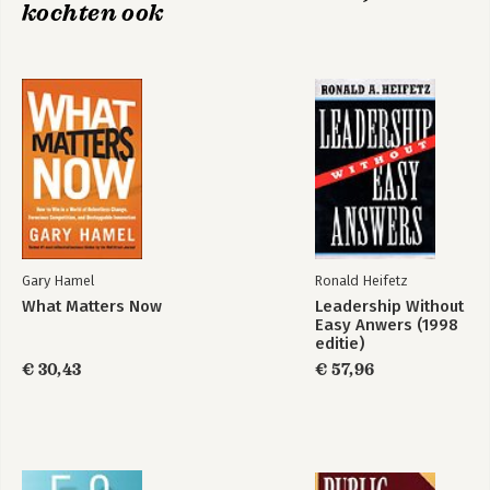
kochten ook
Notes
References
Index
Exploring Strategy
Exploring Strategy -
Text and Cases
Gary Hamel
Ronald Heifetz
What Matters Now
Leadership Without
Easy Anwers (1998
editie)
Bekijk alle boeken
€ 30,43
€ 57,96