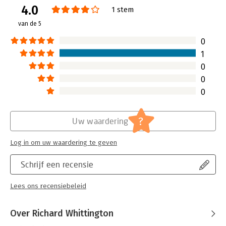
4.0
Uitgever:
Cengage
1 stem
Druk:
2
van de 5
Verschijningsdatum:
20-12-2000
0
Hoofdrubriek:
Strategisch management
1
0
0
0
?
Uw waardering
Log in om uw waardering te geven
Schrijf een recensie
Lees ons recensiebeleid
Over Richard Whittington