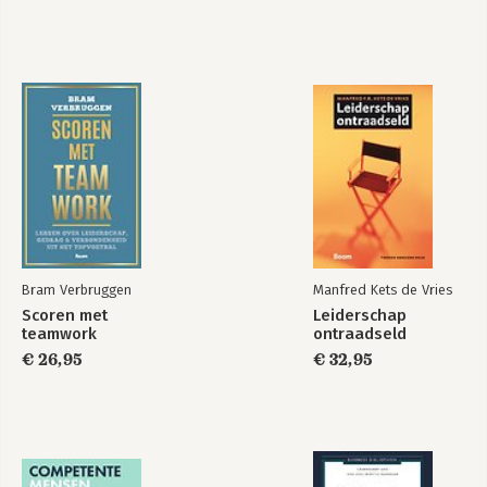
Thank you
Sources and Bibliography
About the Author
Bram Verbruggen
Manfred Kets de Vries
Scoren met
Leiderschap
teamwork
ontraadseld
€ 26,95
€ 32,95