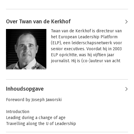
Over Twan van de Kerkhof
Twan van de Kerkhof is directeur van 
het European Leadership Platform 
(ELP), een leiderschapsnetwerk voor 
senior executives. Voordat hij in 2003 
ELP oprichtte, was hij vijftien jaar 
journalist. Hij is (co-)auteur van acht 
leiderschapsboeken. Behalve voor 
leiderschap heeft Twan een passie voor 
Andere boeken door Twan van de
lekker eten en goede wijn.
Kerkhof
Inhoudsopgave
Foreword by Joseph Jaworski
Introduction
Leading during a change of age
Travelling along the U of Leadership
Fads, Trends and Truths