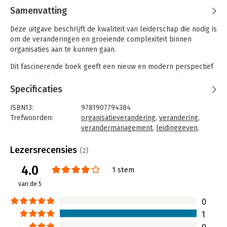
Samenvatting
Deze uitgave beschrijft de kwaliteit van leiderschap die nodig is
om de veranderingen en groeiende complexiteit binnen
organisaties aan te kunnen gaan.
Dit fascinerende boek geeft een nieuw en modern perspectief
over zakelijk leiderschap en wat er nodig is om te slagen. De
auteur stelt dat de essentie van leiderschap is; het zien van de
Specificaties
wereld als een plek vol kansen. Door uniek onderzoek en
observaties biedt van de Kerkhof een nieuwe manier van
ISBN13:
9781907794384
denken over wat leiders moeten doen om bedrijven te sturen
Trefwoorden:
organisatieverandering
,
verandering
,
in een complexe wereld.
verandermanagement
,
leidinggeven
,
complexiteit
Taal:
Engels
Lezersrecensies
(2)
Bindwijze:
gebonden
4.0
Aantal pagina's:
151
1 stem
Uitgever:
LID Publishing
van de 5
Druk:
1
Verschijningsdatum:
16-4-2013
0
1
Hoofdrubriek:
Leiderschap