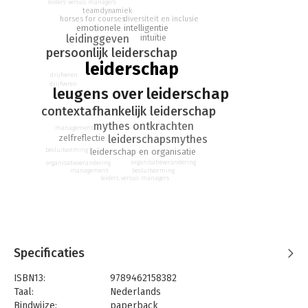
leiders versus managers
teamdynamiek
de epiloog van het boek worden inzichten uit de leugens
horses for courses
diversiteit en inclusie
gedistilleerd, die duidelijk maken hoe je een leider wordt, wat
emotionele intelligentie
leidinggeven
intuïtie
leiders effectief maakt en hoe ze effectief blijven. Een
persoonlijk leiderschap
onmisbaar boek voor leiders en zij die dat willen worden.
leiderschap
drijfveren
drijfveren
leugens over leiderschap
contextafhankelijk leiderschap
mythes ontkrachten
management
leiderschapsmythes
zelfreflectie
besluitvorming
leiderschap en organisatie
organisatieverandering
organisatieverandering
besluitvorming
management
leiders versus managers
Specificaties
ISBN13:
9789462158382
Taal:
Nederlands
Bindwijze:
paperback