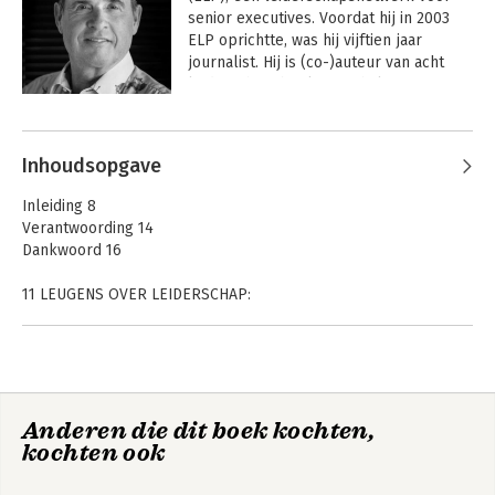
senior executives. Voordat hij in 2003 
ELP oprichtte, was hij vijftien jaar 
journalist. Hij is (co-)auteur van acht 
leiderschapsboeken. Behalve voor 
leiderschap heeft Twan een passie voor 
Andere boeken door Twan van de
lekker eten en goede wijn.
Kerkhof
Inhoudsopgave
Inleiding 8
Verantwoording 14
Dankwoord 16
11 LEUGENS OVER LEIDERSCHAP:
1. Leiderschap is universeel 18
2. Leiderschap is alleen voor bazen 40
3. Nieuw leiderschap is noodzakelijk 62
4. Leiders worden geboren, niet gemaakt 78
Anderen die dit boek kochten,
5. Leiders kunnen alles 98
Misleid - 11 leugens
kochten ook
6. Leiders bepalen het succes van de organisatie 120
over leiderschap
7. Leiders zijn rationeel 130
8. Leiders hebben het te druk 144