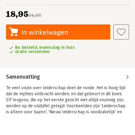
18,95
34,95
In winkelwagen
Nu besteld, woensdag in huis
Gratis verzonden
Samenvatting
Te veel onzin over leiderschap doet de ronde. Het is hoog tijd
dat de mythes ontkracht worden, en dat gebeurt in dit boek.
Elf leugens, die op het eerste gezicht niet altijd onzinnig zijn,
worden op de snijtafel gelegd. Voorbeelden zijn ‘Leiderschap
is alleen voor bazen’, ‘Nieuw leiderschap is noodzakelijk’ en
‘Leiders worden geboren, niet gemaakt’.
In een toegankelijke stijl, met veel voorbeelden, wordt
duidelijk wat wel en niet waar is over leiders en leiderschap. In