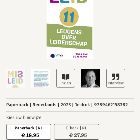
Paperback
Nederlands
2023
1e druk
9789462158382
Kies uw bindwijze
Paperback | NL
E-book | NL
€ 18,95
€ 27,95