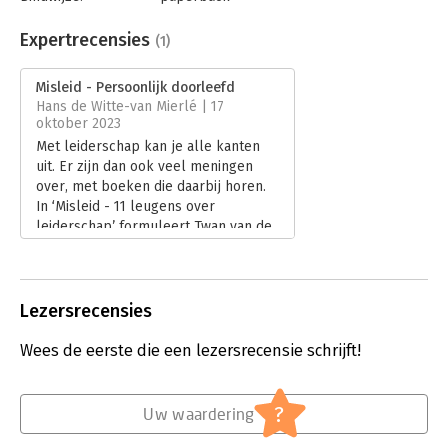
Aantal pagina's:
227
Uitgever:
VMN Media
Expertrecensies
(1)
Druk:
1
Verschijningsdatum:
6-9-2023
Misleid - Persoonlijk doorleefd
Hans de Witte-van Mierlé | 17
Hoofdrubriek:
Leiderschap
oktober 2023
Met leiderschap kan je alle kanten
uit. Er zijn dan ook veel meningen
over, met boeken die daarbij horen.
In ‘Misleid - 11 leugens over
leiderschap’ formuleert Twan van de
Kerkhof zijn kijk op leiderschap.
Lees verder
Lezersrecensies
Wees de eerste die een lezersrecensie schrijft!
?
Uw waardering