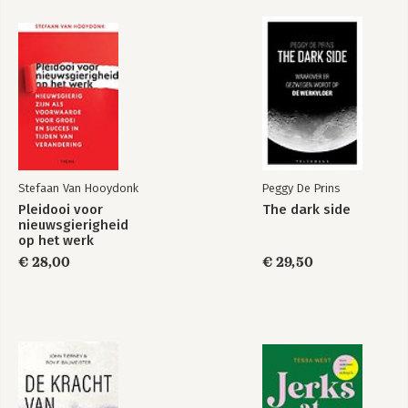
9. Leiders zijn teamspelers 156
10. Leiders zijn graaiers 174
Bekijk alle boeken
11. Mannen leiden beter dan vrouwen 194
EPILOOG
➜ Hoe word je leider? 206
➜ Wat maakt leiders effectief? 209
➜ Hoe blijven leiders effectief? 213
Stefaan Van Hooydonk
Peggy De Prins
Aanbevolen boeken over leiders en leiderschap 216
Pleidooi voor
The dark side
Register 220
nieuwsgierigheid
op het werk
€ 28,00
€ 29,50