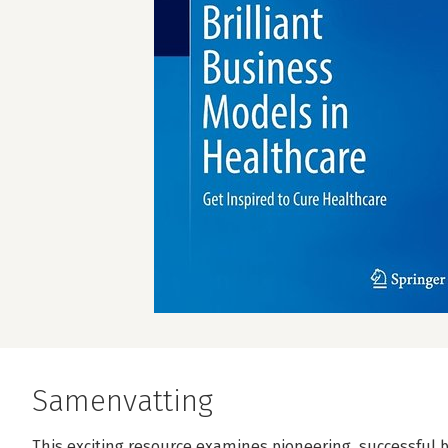
Samenvatting
This exciting resource examines pioneering, successful 