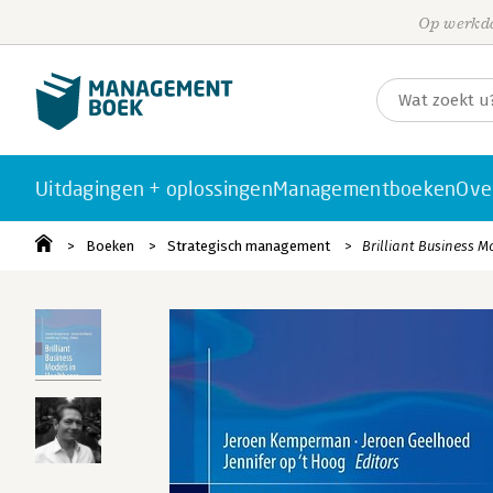
Op werkda
Uitdagingen + oplossingen
Managementboeken
Ove
Boeken
Strategisch management
Brilliant Business M