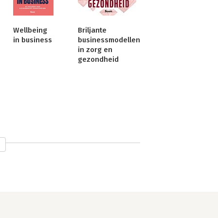
Wellbeing
Briljante
in business
businessmodellen
in zorg en
gezondheid
gie en markt bij Breman 
partner bij adviesbureau &samhoud. Hij 
er 
Plezier & prestatie
, 
Kus de visie 
riljante businessmodellen
.