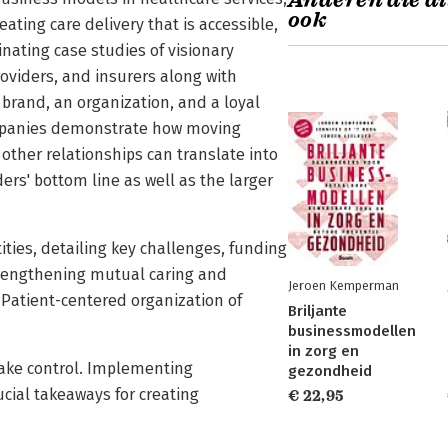
Anderen die di
ook
ting care delivery that is accessible,
inating case studies of visionary
providers, and insurers along with
 brand, an organization, and a loyal
ompanies demonstrate how moving
other relationships can translate into
rs' bottom line as well as the larger
ities, detailing key challenges, funding
Strengthening mutual caring and
Jeroen Kemperman
Patient-centered organization of
Briljante
businessmodellen
in zorg en
take control. Implementing
gezondheid
rucial takeaways for creating
€ 22,95