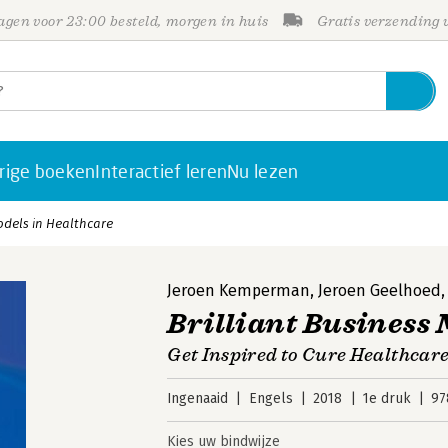
gen voor 23:00 besteld, morgen in huis
Gratis verzending
rige boeken
Interactief leren
Nu lezen
odels in Healthcare
Jeroen Kemperman
,
Jeroen Geelhoed
Brilliant Business 
Get Inspired to Cure Healthcar
Ingenaaid
Engels
2018
1e druk
97
Kies uw bindwijze