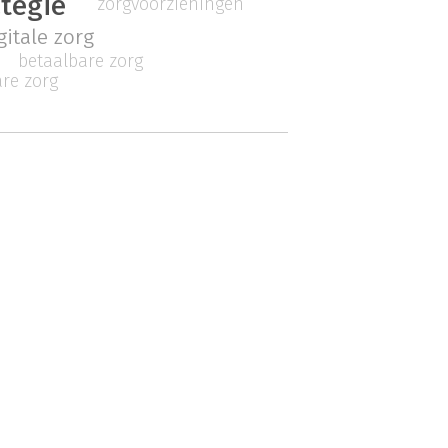
ategie
zorgvoorzieningen
gitale zorg
betaalbare zorg
re zorg