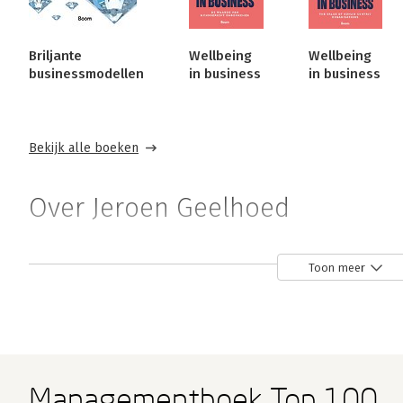
Briljante
Wellbeing
Wellbeing
businessmodellen
in business
in business
Bekijk alle boeken
Over Jeroen Geelhoed
Jeroen Geelhoed is directeur Strate
Toon meer
Installatiegroep. Daarvoor was hij 
schreef meerdere boeken, waarond
wakker
, 
Creating lasting value
 en 
B
Managementboek Top 100