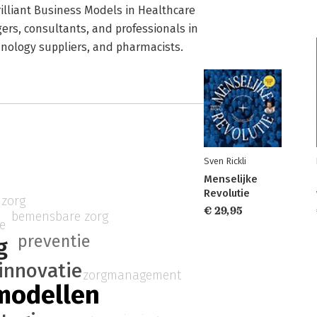
illiant Business Models in Healthcare
ers, consultants, and professionals in
chnology suppliers, and pharmacists.
Sven Rickli
Menselijke
Revolutie
 zorg
€ 29,95
bemensbare zorg
ie
preventie
g
innovatie
zorgmanagement
modellen