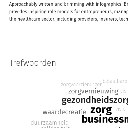
Approachably written and brimming with infographics, Br
provides inspiring role models for entrepreneurs, manag
the healthcare sector, including providers, insurers, te
Trefwoorden
betaalbare
zorgvoorzieningen
zorgvernieuwing
vis
gezondheidszor
zorg
visie
waardecreatie
business
duurzaamheid