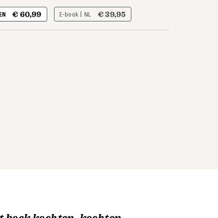
€ 60,99
€ 39,95
 EN
E-book | NL