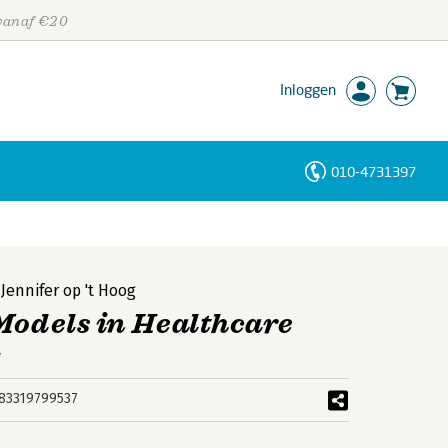
 vanaf €20
Inloggen
010-4731397
Personen
Trefwoorden
,
Jennifer op 't Hoog
Models in Healthcare
e
83319799537