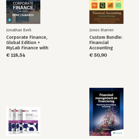
Jonathan Berk
Jones Warren
Corporate Finance,
Custom Bundle:
Global Edition +
Financial
MyLab Finance with
Accounting
Pearson eText
€ 118,54
€ 50,90
(Package)