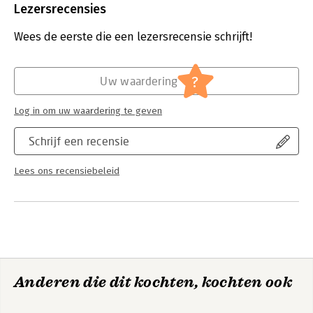
Uitgever:
Springer Berlin Heidelberg
Lezersrecensies
Druk:
1911
Hoofdrubriek:
Financieel management
,
Financieel
Wees de eerste die een lezersrecensie schrijft!
management
?
Uw waardering
Log in om uw waardering te geven
Schrijf een recensie
Lees ons recensiebeleid
Anderen die dit kochten, kochten ook