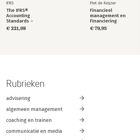
IFRS
Piet de Keijzer
The IFRS®
Financieel
Accounting
management en
Standards –
Financiering
Required Annotated
€ 221,98
€ 79,95
1 January 2026
Rubrieken
advisering
algemeen management
coaching en trainen
communicatie en media