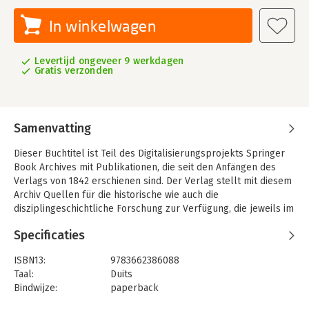
In winkelwagen
Levertijd ongeveer 9 werkdagen
Gratis verzonden
Samenvatting
Dieser Buchtitel ist Teil des Digitalisierungsprojekts Springer
Book Archives mit Publikationen, die seit den Anfängen des
Verlags von 1842 erschienen sind. Der Verlag stellt mit diesem
Archiv Quellen für die historische wie auch die
disziplingeschichtliche Forschung zur Verfügung, die jeweils im
historischen Kontext betrachtet werden müssen. Dieser Titel
Specificaties
erschien in der Zeit vor 1945 und wird daher in seiner
zeittypischen politisch-ideologischen Ausrichtung vom Verlag
ISBN13:
9783662386088
nicht beworben.
Taal:
Duits
Bindwijze:
paperback
Aantal pagina's:
88