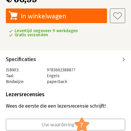
In winkelwagen
Levertijd ongeveer 9 werkdagen
Gratis verzonden
Specificaties
ISBN13:
9783662388877
Taal:
Engels
Bindwijze:
paperback
Aantal pagina's:
127
Uitgever:
Springer Berlin Heidelberg
Lezersrecensies
Druk:
1967
Hoofdrubriek:
Inkoop en logistiek
,
Inkoop en logistiek
Wees de eerste die een lezersrecensie schrijft!
Serie:
Lecture Notes in Economics and
Mathematical Systems
?
Uw waardering