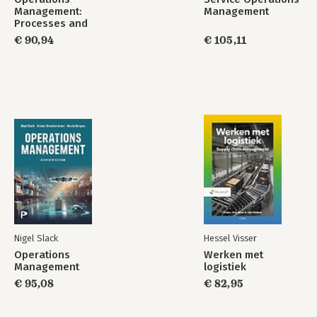
Management:
Management
Processes and
Supply Chains,
€ 90,94
€ 105,11
Global Edition
Nigel Slack
Hessel Visser
Operations
Werken met
Management
logistiek
€ 95,08
€ 82,95