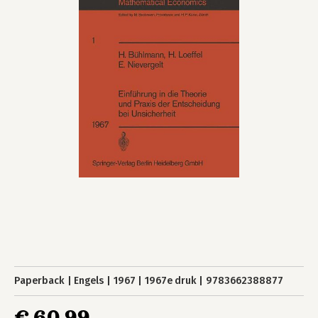
Paperback
Engels
1967
1967e druk
9783662388877
€ 60,99