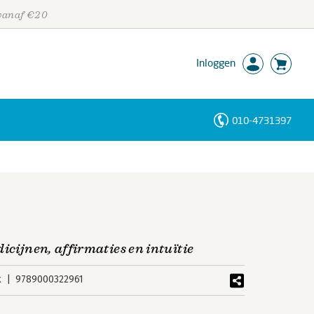
 vanaf €20
Inloggen
010-4731397
Personen
Trefwoorden
icijnen, affirmaties en intuïtie
k
9789000322961