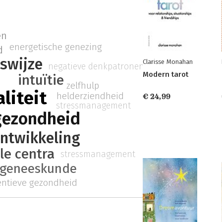
en
energetische genezing
d
eswijze
Clarisse Monahan
negatieve denkpatronen
Modern tarot
intuïtie
zelfhulp
aliteit
helderziendheid
€ 24,99
stressmanagement
gezondheid
ontwikkeling
le centra
stressmanagement
e geneeskunde
entieve gezondheid