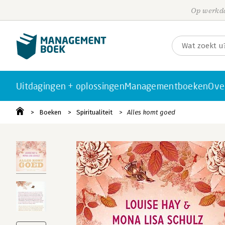
Op werkda
Uitdagingen + oplossingen
Managementboeken
Ove
Boeken
Spiritualiteit
Alles komt goed