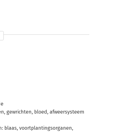
niversiteiten in de VS.
lz
de
ten, gewrichten, bloed, afweersysteem
m: blaas, voortplantingsorganen,