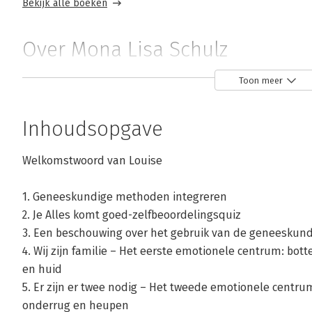
Bekijk alle boeken
Over Mona Lisa Schulz
Mona Lisa Schulz doceert psychiatrie aan verschillende u
Toon meer
Inhoudsopgave
Welkomstwoord van Louise
1. Geneeskundige methoden integreren
Andere boeken door Mona Lisa Schu
2. Je Alles komt goed-zelfbeoordelingsquiz
3. Een beschouwing over het gebruik van de geneeskun
4. Wij zijn familie – Het eerste emotionele centrum: bot
Bekijk alle boeken
en huid
5. Er zijn er twee nodig – Het tweede emotionele centru
onderrug en heupen