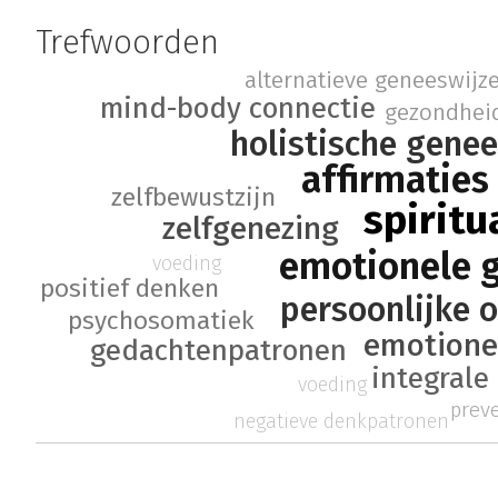
Trefwoorden
alternatieve geneeswijz
mind-body connectie
gezondhei
holistische gene
affirmaties
zelfbewustzijn
spiritu
zelfgenezing
emotionele 
voeding
positief denken
persoonlijke 
psychosomatiek
emotione
gedachtenpatronen
integral
voeding
prev
negatieve denkpatronen