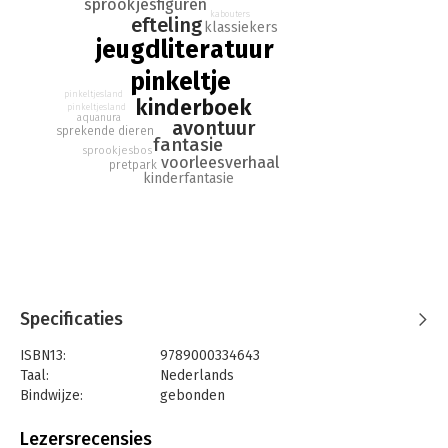
Lees nu dit spannende, nieuwe avontuur van deze oude
sprookjesfiguren
kabouters
efteling
bekende!
klassiekers
jeugdliteratuur
pinkeltje
pinkeltjesland
kinderboek
pinkeltjesland
aquanura
avontuur
sprekende dieren
fantasie
sprookjesbos
voorleesverhaal
pretpark
kinderfantasie
Specificaties
ISBN13:
9789000334643
Taal:
Nederlands
Bindwijze:
gebonden
Aantal pagina's:
160
Uitgever:
Unieboek | Het Spectrum
Lezersrecensies