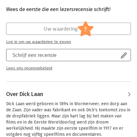
Druk:
1
Verschijningsdatum:
11-10-2017
Wees de eerste die een lezersrecensie schrijft!
Hoofdrubriek:
Jeugd
?
Uw waardering
Log in om uw waardering te geven
Schrijf een recensie
Lees ons recensiebeleid
Over Dick Laan
Dick Laan werd geboren in 1894 in Wormerveer, een dorp aan 
de Zaan. Zijn vader was fabrikant en ook Dick's toekomst zou in 
de dropfabriek liggen. Maar zijn hart lag bij het maken van 
films en in de Eerste Wereldoorlog werd zijn droom 
werkelijkheid. Hij maakte zijn eerste speelfilm in 1917 en er 
volgden nog vijftig speelfilms en documentaires.
