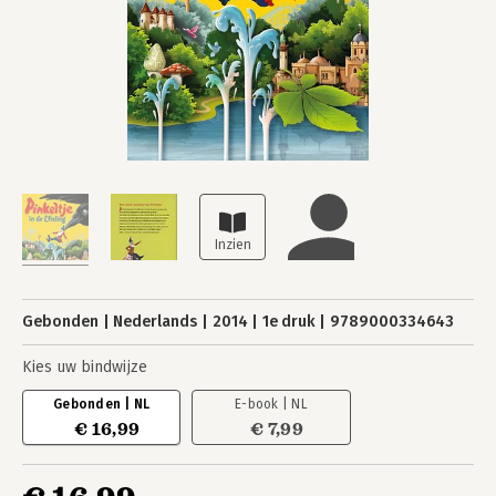
Gebonden
Nederlands
2014
1e druk
9789000334643
Kies uw bindwijze
Gebonden | NL
E-book | NL
€ 16,99
€ 7,99