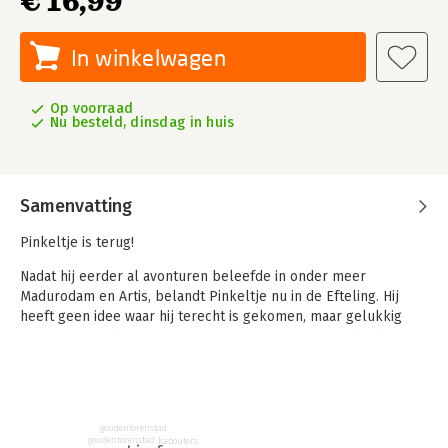
€ 16,99
In winkelwagen
Op voorraad
Nu besteld, dinsdag in huis
Samenvatting
Pinkeltje is terug!
Nadat hij eerder al avonturen beleefde in onder meer
Madurodam en Artis, belandt Pinkeltje nu in de Efteling. Hij
heeft geen idee waar hij terecht is gekomen, maar gelukkig
wordt hij gered door meneer Raaf, die ervoor zorgt dat dit
nieuws razendsnel rondgaat. De kabouters van de Efteling zien
hem als een indringer, maar Pinkeltje is zich van geen kwaad
bewust en rolt van de ene verbazing in de andere, want de
Efteling is enorm en er is zo veel te zien!
goudentorenstad
goudentorenstad
kabouters