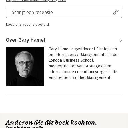
Schrijf een recensie
Lees ons recensiebeleid
Over Gary Hamel
Gary Hamel is gastdocent Strategisch 
en Internationaal Management aan de 
London Business School, 
medeoprichter van Strategos, een 
internationale consultancyorganisatie 
en directeur van het Management 
Innovation Lab. Hij schreef eerder de 
bestsellers 'De strijd om de toekomst' 
Andere boeken door Gary Hamel
(met C.K. Prahalad) en 'Leading the 
revolution' en heeft vele artikelen 
gepubliceerd, onder meer in Harvard 
Business Review, Wall Street Journal en 
The Financial Times.
Anderen die dit boek kochten,