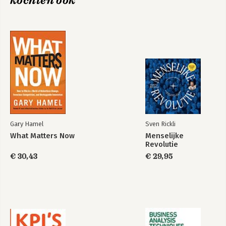
kochten ook
What Matters Now
The Future of
Management
Bekijk alle boeken
Gary Hamel
Sven Rickli
What Matters Now
Menselijke
Revolutie
€ 30,43
€ 29,95