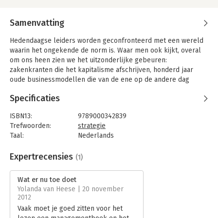
Samenvatting
Hedendaagse leiders worden geconfronteerd met een wereld
waarin het ongekende de norm is. Waar men ook kijkt, overal
om ons heen zien we het uitzonderlijke gebeuren:
zakenkranten die het kapitalisme afschrijven, honderd jaar
oude businessmodellen die van de ene op de andere dag
irrelevant blijken te zijn, de klant die zijn macht laat gelden en
Specificaties
social media die de wijze waarop wij communiceren radicaal
veranderen. Zekerheden bestaan niet meer en het vertrouwen
ISBN13:
9789000342839
is broos.
Trefwoorden:
strategie
Gary Hamel beschrijft in Wat er nu toe doet waar het nieuwe
Taal:
Nederlands
management moet beginnen. Wat zijn de fundamentele
Bindwijze:
paperback
kwesties die bepalen of jouw organisatie floreert of ten onder
Aantal pagina's:
352
Expertrecensies
(1)
gaat in de komende jaren? Hij identificeert vijf
Uitgever:
Unieboek | Het Spectrum
aandachtspunten: waarden, innovatie, aanpassingsvermogen,
Druk:
2
Wat er nu toe doet
passie en ideologie.
Verschijningsdatum:
16-4-2014
Yolanda van Heese | 20 november
2012
Hamel presenteert vervolgens een essentieel stappenplan
Hoofdrubriek:
Strategisch management
Vaak moet je goed zitten voor het
voor managers die hun klanten willen blijven verbazen,