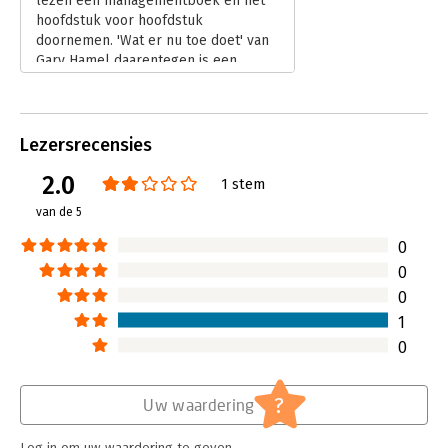
lezen een managementboek en het
bureaucratie willen bestrijden, de winstgevendheid willen
hoofdstuk voor hoofdstuk
vergroten en pionier willen zijn op het gebied van
doornemen. 'Wat er nu toe doet' van
duurzaamheid. Kortom: het offensief willen kiezen en op
Gary Hamel daarentegen is een
veranderingen anticiperen.
verzameling losse essays die ook op
zichzelf zijn te lezen. Alle essays
gaan in op wat vandaag de dag
belangrijk is voor organisaties om te
Lezersrecensies
overleven in een wereld van
2.0
voortdurende verandering. Lees dit
1 stem
boek niet wanneer je in slaap wilt
van de 5
worden geschud: na afloop staat
scherp op je netvlies dat organisaties
0
moeten veranderen.
0
Lees verder
0
1
0
?
Uw waardering
Log in om uw waardering te geven