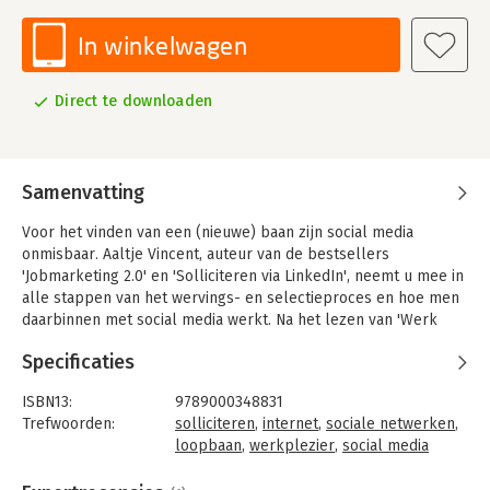
In winkelwagen
Direct te downloaden
Samenvatting
Voor het vinden van een (nieuwe) baan zijn social media
onmisbaar. Aaltje Vincent, auteur van de bestsellers
'Jobmarketing 2.0' en 'Solliciteren via LinkedIn', neemt u mee in
alle stappen van het wervings- en selectieproces en hoe men
daarbinnen met social media werkt. Na het lezen van 'Werk
vinden met social media' weet u hoe u slim gebruik kan maken
Specificaties
van deze media om de ideale baan te vinden en om gevonden
te worden voor uw ideale baan.
ISBN13:
9789000348831
'Werk vinden met social media' geeft antwoord op vragen als:
Trefwoorden:
solliciteren
,
internet
,
sociale netwerken
,
- Hoe maakt u uzelf zichtbaar?
loopbaan
,
werkplezier
,
social media
- Hoe om te gaan met privacy?
Taal:
Nederlands
- Hoe gebruiken recruiters social media?
Bindwijze:
e-book