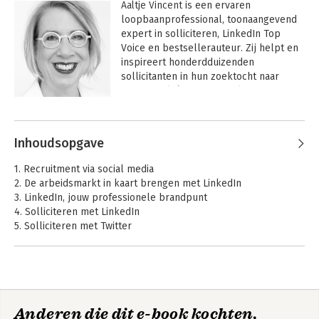
Aaltje Vincent
 is een ervaren 
loopbaanprofessional, toonaangevend 
expert in solliciteren, LinkedIn Top 
Voice en bestsellerauteur. Zij helpt en 
inspireert honderdduizenden 
sollicitanten in hun zoektocht naar 
beter werk én een beter leven. 
Daarnaast helpt zij werkgevers met 
Andere boeken door Aaltje Vincent
direct toepasbare tools in hoe je bruut 
eerlijk nieuwe collega’s aantrekt.
Inhoudsopgave
1. Recruitment via social media
2. De arbeidsmarkt in kaart brengen met LinkedIn
3. LinkedIn, jouw professionele brandpunt
4. Solliciteren met LinkedIn
5. Solliciteren met Twitter
6. Solliciteren met Facebook
7. Solliciteren met social media, de valkuilen
8. Google en solliciteren met social media
9. Extra profileren met social media
Solliciteren naar
Jobmarketing 3.0
Anderen die dit e-book kochten,
Verklarende woordenlijst
werkgeluk