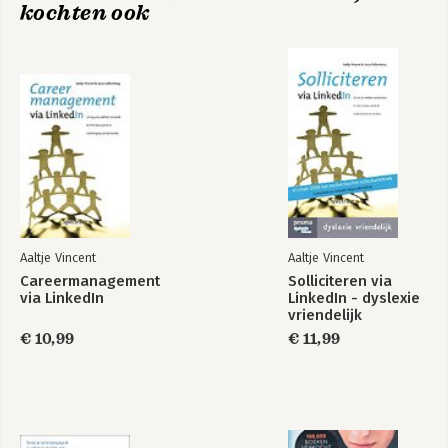
kochten ook
Woordenlijst Engels/Nederlands
Dankwoord
Literatuurlijst
Over de auteur
Aaltje Vincent
Aaltje Vincent
Careermanagement
Solliciteren via
Bruut eerlijk werven
Sollicitatiegesprekken
via LinkedIn
LinkedIn - dyslexie
doe je zo
vriendelijk
€ 10,99
€ 11,99
Bekijk alle boeken