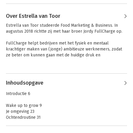
Over Estrella van Toor
Estrella van Toor studeerde Food Marketing & Business. In 
augustus 2018 richtte zij met haar broer Jordy FullCharge op. 

FullCharge helpt bedrijven met het fysiek en mentaal 
krachtiger maken van (jonge) ambitieuze werknemers, zodat 
ze beter om kunnen gaan met de huidige druk en 
verwachtingen, zowel thuis als op het werk. Sinds februari 
2020 is FullCharge ook actief voor particulieren.
Inhoudsopgave
Introductie 6
Wake up to grow 9
Je omgeving 23
Ochtendroutine 31
Avondroutine 41
Aan de slag 51