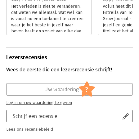
Herdrukdatum:
9-9-9999
Het verleden is niet te veranderen,
Voluit heet dit bo
dat weten we allemaal. Wat wel kan
Estrella van Toor
is vanaf nu een toekomst te creëren
Grow Journal - Haa
waar je het beste in jezelf naar
jezelf en geniet v
boven haalt en geniet van elke dag.
titel zegt het al, 
Met ‘Wake up to Grow Journal’ creëer
leesboek, maar 
je die toekomst in slechts 5-10
in de vorm van ee
minuten per dag.
Lees verder
Lees verder
Lezersrecensies
Wees de eerste die een lezersrecensie schrijft!
?
Uw waardering
Log in om uw waardering te geven
Schrijf een recensie
Lees ons recensiebeleid