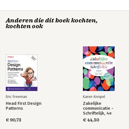
Laten we samen verder groeien! 224
Anderen die dit boek kochten,
kochten ook
Eric Freeman
Karen Knispel
Head First Design
Zakelijke
Patterns
communicatie -
Schriftelijk, 4e
editie met MyLab NL
€ 90,73
€ 44,50
toegangscode