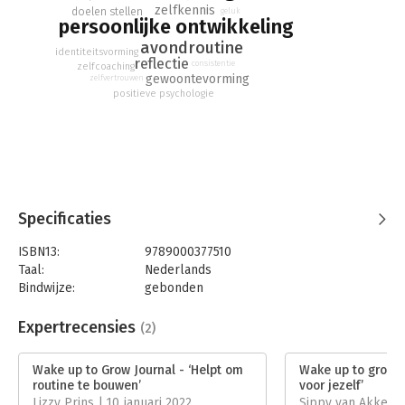
zelfkennis
doelen stellen
geluk
persoonlijke ontwikkeling
avondroutine
identiteitsvorming
reflectie
consistentie
zelfcoaching
gewoontevorming
zelfvertrouwen
positieve psychologie
Specificaties
ISBN13:
9789000377510
Taal:
Nederlands
Bindwijze:
gebonden
Aantal pagina's:
224
Uitgever:
Unieboek | Het Spectrum
Expertrecensies
(2)
Druk:
1
Verschijningsdatum:
1-9-2021
Wake up to Grow Journal - ‘Helpt om
Wake up to grow j
routine te bouwen’
voor jezelf’
Hoofdrubriek:
Persoonlijke effectiviteit
Lizzy Prins | 10 januari 2022
Sippy van Akker |