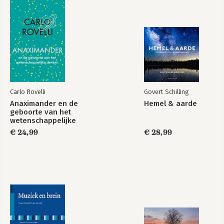
Carlo Rovelli
Govert Schilling
Anaximander en de
Hemel & aarde
geboorte van het
wetenschappelijke
denken
€ 24,99
€ 28,99