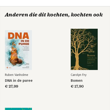
10 Lichaam & geest
De menselijke fysiologische overgewaardeerd
Anderen die dit kochten, kochten ook
Coda: leven & dood
Sterrenkunde voor
Dankwoord
mensen met haast
Credits
Noten
Bekijk alle boeken
Ruben Vanholme
Carolyn Fry
DNA in de puree
Bomen
€ 27,99
€ 17,90