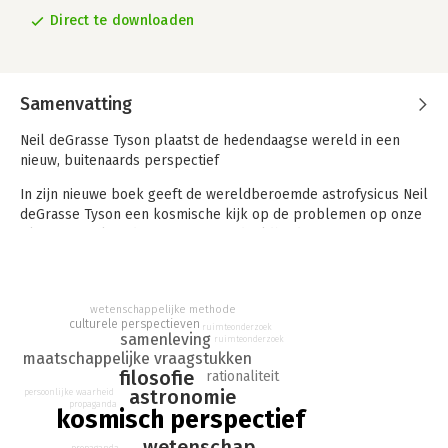
Direct te downloaden
Samenvatting
Neil deGrasse Tyson plaatst de hedendaagse wereld in een
nieuw, buitenaards perspectief
In zijn nieuwe boek geeft de wereldberoemde astrofysicus Neil
deGrasse Tyson een kosmische kijk op de problemen op onze
planeet. Oorlog, discriminatie, verdeeldheid – DeGrasse Tyson
bekijkt deze en andere symptomen van onze tijd vanuit
wetenschappelijk oogpunt en helpt ons daarmee op een
nieuwe, rationele manier naar de wereld te kijken.
wetenschappelijke methode
culturele perspectieven
In zijn kenmerkende en toegankelijke stijl laat DeGrasse Tyson
ruimteonderzoek
samenleving
ruimteonderzoek
zien hoe kennis over onze rol en plaats in het universum leidt
maatschappelijke vraagstukken
tot verrassende, briljante en waardevolle inzichten over onze
filosofie
rationaliteit
maatschappij. Van oplossingen voor wereldwijde conflicten tot
astronomie
persoonlijke waarheid
propaganda
de kostbaarheid van ons bestaan: DeGrasse Tyson is onze gids
kosmisch perspectief
op deze excursie vanuit de ruimte en toont hoe een kosmisch
wetenschap
propaganda