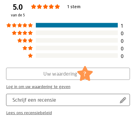
5.0
Verschijningsdatum:
4-7-2024
1 stem
van de 5
Hoofdrubriek:
Non-fictie informatief/professioneel
1
0
0
0
0
?
Uw waardering
Log in om uw waardering te geven
Schrijf een recensie
Lees ons recensiebeleid