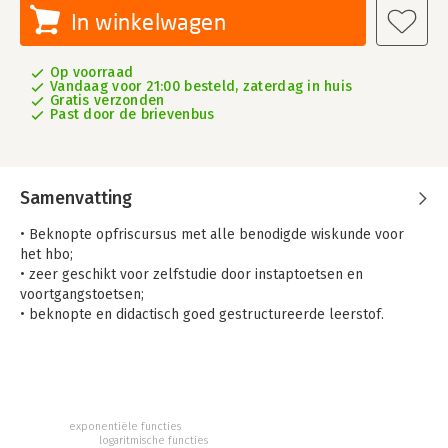
In winkelwagen
Op voorraad
Vandaag voor 21:00 besteld, zaterdag in huis
Gratis verzonden
Past door de brievenbus
Samenvatting
• Beknopte opfriscursus met alle benodigde wiskunde voor
het hbo;
• zeer geschikt voor zelfstudie door instaptoetsen en
voortgangstoetsen;
• beknopte en didactisch goed gestructureerde leerstof.
Met Basisvaardigheden Wiskunde kunnen studenten
zelfstandig hun wiskundige vaardigheden op havo wiskunde B-
niveau brengen. Zo hebben zij de benodigde wiskundige
basiskennis om een opleiding aan het hbo met succes te
kunnen volgen. De leerstof van dit boek spitst zich vooral toe
exponentiële functies
logaritmische functies