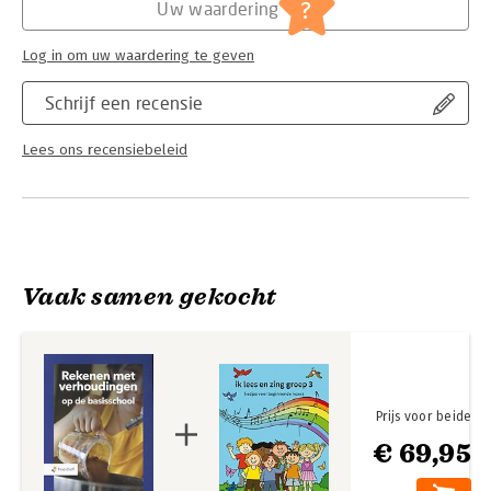
?
Uw waardering
Doelgroep
Rekenen met verhoudingen op de basisschool is geschikt voor
Log in om uw waardering te geven
zowel de hoofd- als propedeusefase van de pabo.
Schrijf een recensie
Lees ons recensiebeleid
Vaak samen gekocht
Prijs voor beide
€ 69,95