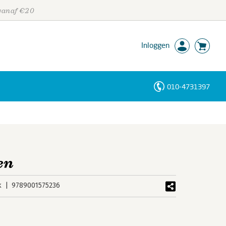
 vanaf €20
Inloggen
010-4731397
Personen
Trefwoorden
en
k
9789001575236