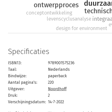
duurzaa
ontwerpproces
technisc
conceptontwikkeling
integra
levenscyclusanalyse
e
design for environment
Specificaties
ISBN13:
9789001575236
Taal:
Nederlands
Bindwijze:
paperback
Aantal pagina's:
220
Uitgever:
Noordhoff
Druk:
2
Verschijningsdatum:
14-7-2022