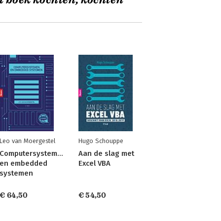
t boek kochten, kochten
Leo van Moergestel
Hugo Schouppe
Computersystemen
Aan de slag met
en embedded
Excel VBA
systemen
€ 64,50
€ 54,50