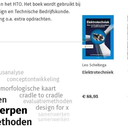
n het HTO. Het boek wordt gebruikt bij
ign en Technische Bedrijfskunde.
g o.a. extra opdrachten.
Leo Scheltinga
usanalyse
Elektrotechniek
conceptontwikkeling
morfologische kaart
cradle to cradle
€ 88,95
en
evaluatiemethoden
werpen
design for x
samenwerken
ethoden
samenwerken