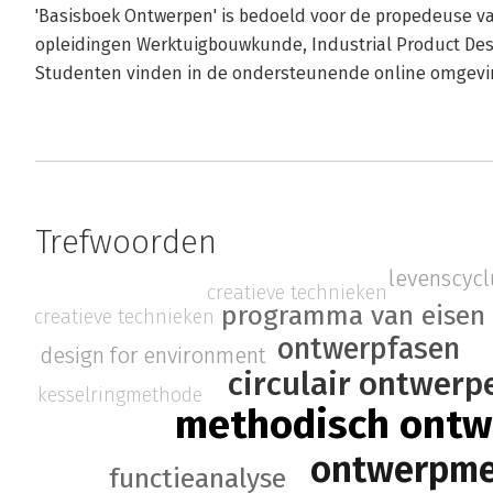
'Basisboek Ontwerpen' is bedoeld voor de propedeuse va
opleidingen Werktuigbouwkunde, Industrial Product Des
Studenten vinden in de ondersteunende online omgevin
Trefwoorden
levenscycl
creatieve technieken
programma van eisen
creatieve technieken
ontwerpfasen
design for environment
circulair ontwerp
kesselringmethode
methodisch ont
ontwerpm
functieanalyse