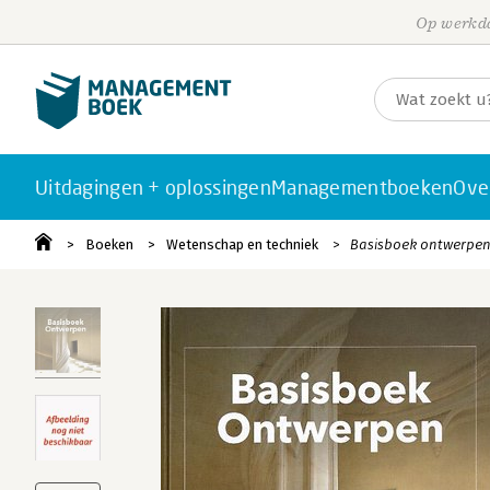
Op werkda
Uitdagingen + oplossingen
Managementboeken
Ove
Boeken
Wetenschap en techniek
Basisboek ontwerpe