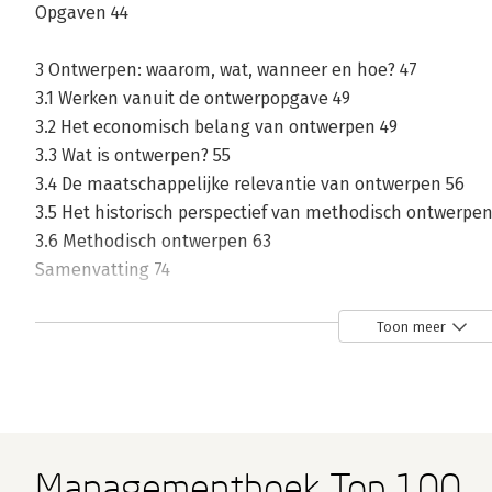
Opgaven 44
3 Ontwerpen: waarom, wat, wanneer en hoe? 47
3.1 Werken vanuit de ontwerpopgave 49
3.2 Het economisch belang van ontwerpen 49
3.3 Wat is ontwerpen? 55
3.4 De maatschappelijke relevantie van ontwerpen 56
3.5 Het historisch perspectief van methodisch ontwerpen
3.6 Methodisch ontwerpen 63
Samenvatting 74
Opgaven 76
Toon meer
4 Fase 1: probleemdefinitie 79
4.1 Analyse: vooronderzoek en het programma van eisen (
4.2 Synthese: werkwijzen en functies (stap 1.2) 95
4.3 Functie, functieanalyse en functieboom 101
4.4 Black box en MEI 109
Managementboek Top 100