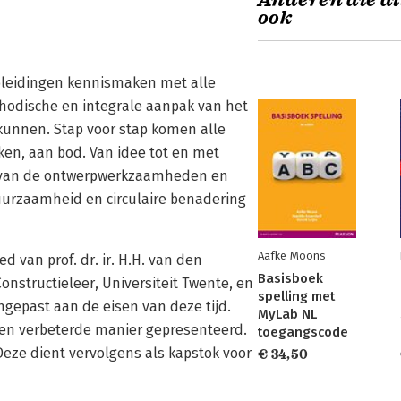
Anderen die di
ook
pleidingen kennismaken met alle
hodische en integrale aanpak van het
 kunnen. Stap voor stap komen alle
ken, aan bod. Van idee tot en met
ht van de ontwerpwerkzaamheden en
uurzaamheid en circulaire benadering
Aafke Moons
 van prof. dr. ir. H.H. van den
Basisboek
nstructieleer, Universiteit Twente, en
spelling met
aangepast aan de eisen van deze tijd.
MyLab NL
een verbeterde manier gepresenteerd.
toegangscode
eze dient vervolgens als kapstok voor
€ 34,50