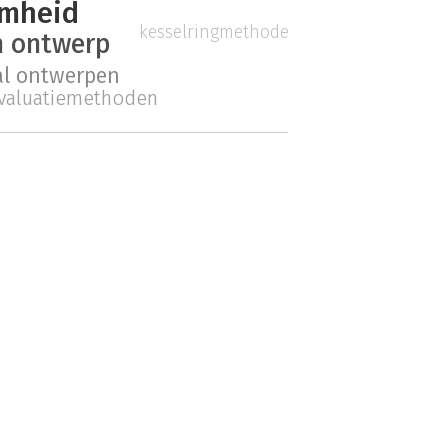
mheid
kesselringmethode
h ontwerp
al ontwerpen
valuatiemethoden