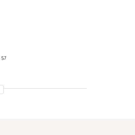
 57
stap 1.1) 81