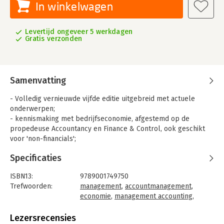
In winkelwagen
Levertijd ongeveer 5 werkdagen
Gratis verzonden
Samenvatting
- Volledig vernieuwde vijfde editie uitgebreid met actuele
onderwerpen;
- kennismaking met bedrijfseconomie, afgestemd op de
propedeuse Accountancy en Finance & Control, ook geschikt
voor 'non-financials';
- theorie gekoppeld aan managementbeslissingen.
Specificaties
Dit boek leert studenten de belangrijkste financieel-
economische principes toe te passen. Aan bod komen o.a. het
ISBN13:
9789001749750
maken van een ondernemingsplan en het beoordelen van
Trefwoorden:
management
,
accountmanagement
,
investeringsvoorstellen. Studenten maken daarbij kennis met
economie
,
management accounting
,
begrippen als ‘begrote balans’, ‘liquiditeitsbegroting’ en
bedrijfseconomie
‘begrote winst- en verliesrekening’ en leren kostprijzen te
Taal:
Nederlands
Lezersrecensies