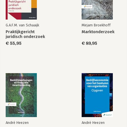
van organisaties
verantwoording
G.A.F.M. van Schaaijk
Mirjam Broekhoff
Praktijkgericht
Marktonderzoek
juridisch onderzoek
€ 55,95
€ 89,95
Financieel
Bedrijfseconomie
management voor
voor het besturen
het MKB
van organisaties-
opgaven
Bekijk alle boeken
André Heezen
André Heezen