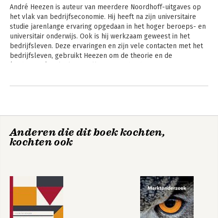
begrippentrainer, overzichten met leerdoelen, vraagstukken
André Heezen is auteur van meerdere Noordhoff-uitgaves op 
met indicatie van moeilijkheidsgraad, casussen en de
het vlak van bedrijfseconomie. Hij heeft na zijn universitaire 
numerieke antwoorden daarvan. Voor docenten staan er een
studie jarenlange ervaring opgedaan in het hoger beroeps- en 
docentenhandleiding met uitwerkingen van alle vraagstukken
universitair onderwijs. Ook is hij werkzaam geweest in het 
en casussen en PowerPointpresentaties waarin de theorie
bedrijfsleven. Deze ervaringen en zijn vele contacten met het 
bondig wordt samengevat. Op de website staat tevens een
bedrijfsleven, gebruikt Heezen om de theorie en de 
aantal achtergrondartikelen, waaraan geen auteursrechten zijn
(onderwijs-)praktijk met elkaar te verbinden.
verbonden.
Andere boeken door André Heezen
Bij dit boek kunnen docenten zelf toetsen samenstellen met
behulp van www.toetsopmaat.nl. Deze toetsenbank bevat alle
vragen uit de oefentoetsen voor studenten en daarnaast een
set unieke vragen voor de docent: ideaal voor een tentamen!
Toetsen kunnen worden geëxporteerd naar diverse formats.
Anderen die dit boek kochten,
kochten ook
Bedrijfseconomie
Bedrijfsbeslissingen
voor het besturen
en financiële