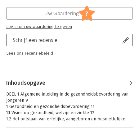
De ondersteunende online omgeving biedt overzichtelijke,
Hoofdrubriek:
Mens en maatschappij
compacte samenvattingen en extra informatie voor verdere
?
Uw waardering
verdieping. Met de code in je nieuwe studieboek heb je twee
jaar lang gratis toegang tot het online materiaal bij het boek.
Log in om uw waardering te geven
Deze code is persoonsgebonden en eenmalig te gebruiken.
Schrijf een recensie
Lees ons recensiebeleid
Inhoudsopgave
DEEL 1 Algemene inleiding in de gezondheidsbevordering van
jongeren 9
1 Gezondheid en gezondheidsbevordering 11
1.1 Visies op gezondheid, welzijn en ziekte 12
1.2 Het ontstaan van erfelijke, aangeboren en besmettelijke
ziekten 16
1.3 Oorzaken en gevolgen van ziekten 21
1.4 Leefstijlproblemen 26