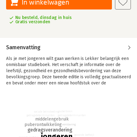
In winkelwagen
Nu besteld, dinsdag in huis
Gratis verzonden
Samenvatting
Als je met jongeren wilt gaan werken is Lekker belangrijk een
onmisbaar studieboek. Het verschaft je informatie over de
leefstijl, gezondheid en gezondheidsbevordering van deze
bevolkingsgroep. Deze tweede editie is volledig geactualiseerd
en bevat onder meer een nieuw hoofdstuk over de
ontwikkeling van jongeren en de meest recente
onderzoeksbevindingen.
Waarom kiezen voor Lekker belangrijk?
- het enige boek over de levensstijl en
puberbrein
sociale beïnvloeding
gedragsdeterminanten
gedragsdeterminanten
gezondheidsbevordering van jongeren;
middelengebruik
- compleet, met de nieuwste inzichten;
puberontwikkeling
verslaving
gedragsverandering
- duidelijke verbinding met de beroepspraktijk
jongeren
gezonde leefstijl