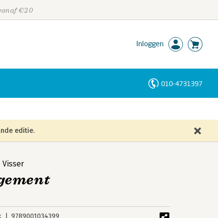
 vanaf €20
Inloggen
010-4731397
Personen
Trefwoorden
nde editie.
 Visser
agement
k
9789001034399