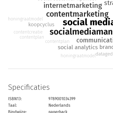
str
internetmarketing
contentmarketing
honingraatmodel
social medi
koopcyclus
socialmediama
contentcreatie
contentplan
communicat
contentplan
bran
social analytics
dataged
honingraatmodel
Specificaties
ISBN13:
9789001034399
Taal:
Nederlands
Bindwijze:
paperback