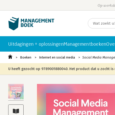
Op werkda
Uitdagingen + oplossingen
Managementboeken
Ove
Boeken
Internet en social media
Social Media Manag
U heeft gezocht op 9789001880040. Het product dat u zocht is 