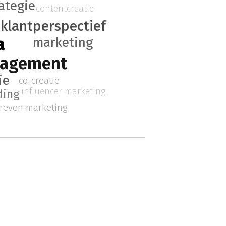
ategie
contentcreatie
klantperspectief
a
marketing
nagement
ie
co-creatie
influencer marketing
ding
reven marketing