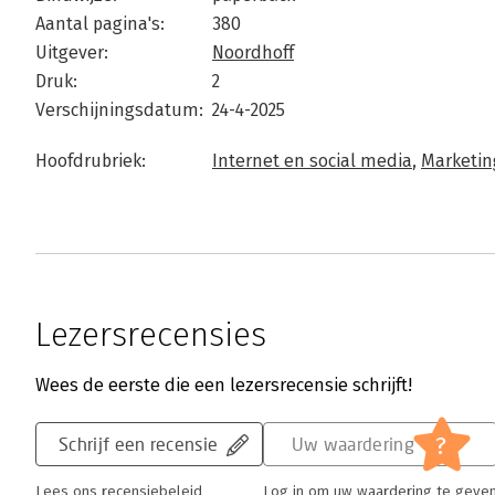
Aantal pagina's:
380
Uitgever:
Noordhoff
Druk:
2
Verschijningsdatum:
24-4-2025
Hoofdrubriek:
Internet en social media
,
Marketin
Lezersrecensies
Wees de eerste die een lezersrecensie schrijft!
?
Schrijf een recensie
Uw waardering
Lees ons recensiebeleid
Log in om uw waardering te geve