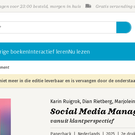
gen voor 23:00 besteld, morgen in huis
Gratis verzending
rige boeken
Interactief leren
Nu lezen
ement
niet meer in die editie leverbaar en is vervangen door de onderstaa
Karin Ruigrok
,
Dian Rietberg
,
Marjolein
Social Media Man
vanuit klantperspectief
Paperback
Nederlands
2025
2e dru