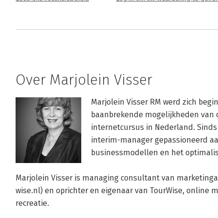
Over Marjolein Visser
Marjolein Visser RM werd zich begi
baanbrekende mogelijkheden van on
internetcursus in Nederland. Sinds d
interim-manager gepassioneerd aan 
businessmodellen en het optimalis
Marjolein Visser is managing consultant van marketin
wise.nl) en oprichter en eigenaar van TourWise, online 
recreatie. 
