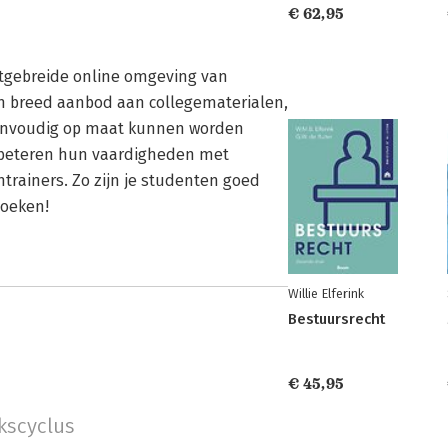
€ 62,95
uitgebreide online omgeving van
een breed aanbod aan collegematerialen,
 eenvoudig op maat kunnen worden
rbeteren hun vaardigheden met
trainers. Zo zijn je studenten goed
zoeken!
Willie Elferink
Bestuursrecht
€ 45,95
kscyclus