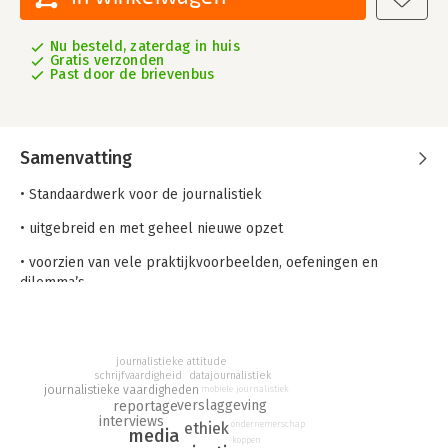
Nu besteld, zaterdag in huis
Gratis verzonden
Past door de brievenbus
Samenvatting
• Standaardwerk voor de journalistiek
• uitgebreid en met geheel nieuwe opzet
• voorzien van vele praktijkvoorbeelden, oefeningen en
dilemma’s.
'Handboek Journalistiek' is sinds 1992 een standaardwerk voor
journalistieke opleidingen. Het is geschreven met het oog op
alle media: print, online, radio- en televisie. Stap voor stap
journalistieke attitude
maken studenten kennis met de verschillende fases van het
datajournalistiek
schrijfvaardigheid
journalistieke vaardigheden
mobiele journalistiek
journalistieke proces. Aan de hand van veel
verslaggeving
reportage
praktijkvoorbeelden, oefeningen en dilemma’s leren ze wat
interviews
ondernemerschap
ethiek
media
het journalistieke vak inhoudt. De hoofdstukken over
koppen