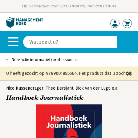
Op werkdagen voor 23:00 besteld, morgen in huis
Non-fictie informatief/professioneel
U heeft gezocht op 9789001885564. Het product dat u zocht is
niet meer in die editie leverbaar en is vervangen door de
Nico Kussendrager
,
Theo Dersjant
,
Dick van der Lugt
,
e.a.
Handboek Journalistiek
onderstaande editie.