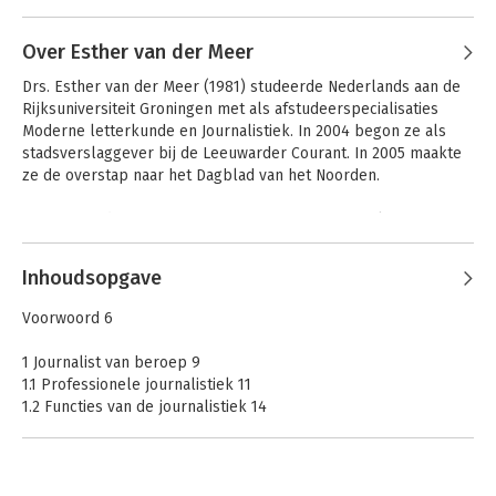
Over Esther van der Meer
Drs. Esther van der Meer (1981) studeerde Nederlands aan de 
Rijksuniversiteit Groningen met als afstudeerspecialisaties 
Moderne letterkunde en Journalistiek. In 2004 begon ze als 
stadsverslaggever bij de Leeuwarder Courant. In 2005 maakte 
ze de overstap naar het Dagblad van het Noorden. 

Media
Media
In 2014 werd ze, samen met een groep jonge verslaggevers, 
genomineerd voor de Groninger Persprijs met de serie 
‘Grensstreken’, een reeks multimediale verhalen in de vorm 
Inhoudsopgave
van participerende journalistiek. Tussen 2014 en 2017 werkte 
ze als docent journalistiek bij de opleiding Communicatie van 
Bekijk alle boeken
Voorwoord 6
NHL Hogeschool in Leeuwarden. Inmiddels is ze terug bij het 
Dagblad van het Noorden, als chef van de stad en de provincie 
1 Journalist van beroep 9
Groningen.
1.1 Professionele journalistiek 11
1.2 Functies van de journalistiek 14
1.3 Kritiek op de journalistiek 16
1.4 Positieve veranderingen 19
1.5 Wie is journalist? 22
1.6 Waakhonden en zwerfhonden 23