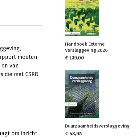
f
Handboek Externe
ggeving,
Verslaggeving 2026
rapport moeten
€ 139,00
, en van
rs die met CSRD
Duurzaamheidsverslaggeving
aagt om inzicht
€ 43,95