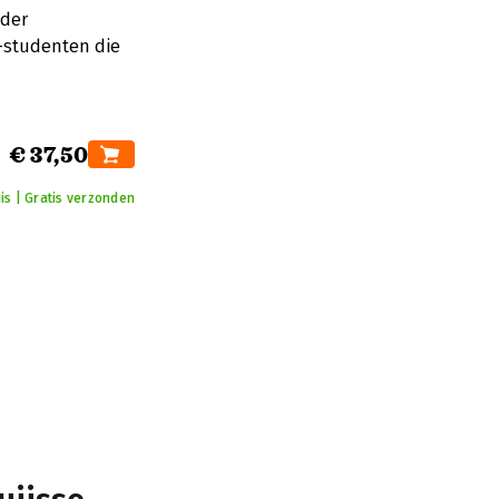
nder
o-studenten die
€ 37,50
is | Gratis verzonden