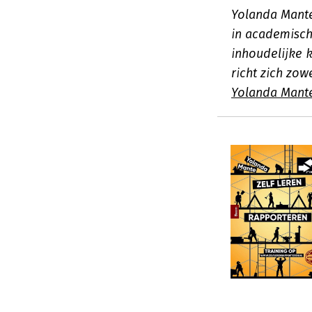
Yolanda Mante 
in academisc
inhoudelijke 
richt zich zow
Yolanda Mant