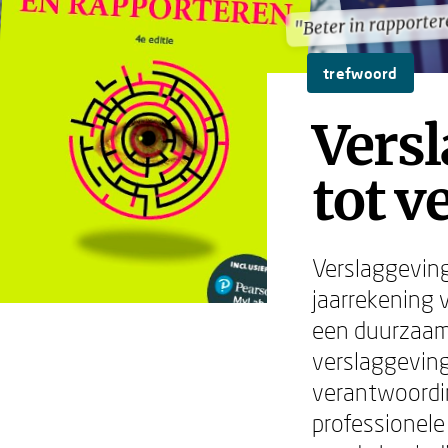
"Beter in rapporte
"Beter in rapporte
trefwoord
Versl
tot 
Verslaggeving
jaarrekening 
een duurzaam
verslaggeving
verantwoordi
professionele 