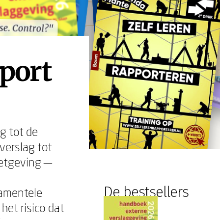
se. Control?"
se. Control?"
port
g tot de
verslag tot
etgeving —
De bestsellers
damentele
het risico dat