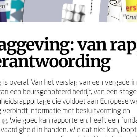
ren"
ren"
"Crui
"Crui
aggeving: van rap
verantwoording
 is overal. Van het verslag van een vergaderin
van een beursgenoteerd bedrijf, van een stage
heidsrapportage die voldoet aan Europese w
 verbindt informatie met besluitvorming en
ng. Wie goed kan rapporteren, heeft een fun
vaardigheid in handen. Wie dat niet kan, loopt 