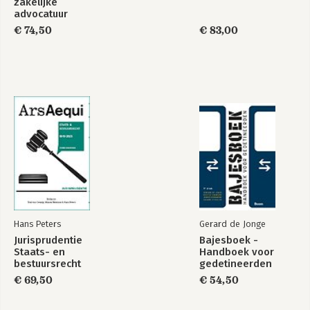
zakelijke
advocatuur
€ 74,50
€ 83,00
Hans Peters
Gerard de Jonge
Jurisprudentie
Bajesboek -
Staats- en
Handboek voor
bestuursrecht
gedetineerden
1849-2025
€ 69,50
€ 54,50