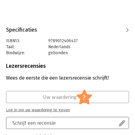
Specificaties
ISBN13:
9789012406437
Taal:
Nederlands
Bindwijze:
gebonden
Aantal pagina's:
1264
Uitgever:
Lefebvre SDU
Lezersrecensies
Druk:
1
Verschijningsdatum:
26-1-2021
Wees de eerste die een lezersrecensie schrijft!
Hoofdrubriek:
Juridisch
Jongbloed:
Aanbesteding [Europese aanbesteding]
?
Uw waardering
Serie:
Sdu Commentaar
Log in om uw waardering te geven
Schrijf een recensie