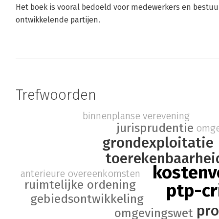
Het boek is vooral bedoeld voor medewerkers en bestu
ontwikkelende partijen.
Trefwoorden
binnenplanse verevening
jurisprudentie
omge
grondexploitatie
toerekenbaarhei
kostenv
anterieure overeenkomsten
ruimtelijke ordening
ptp-cr
gebiedsontwikkeling
pro
omgevingswet