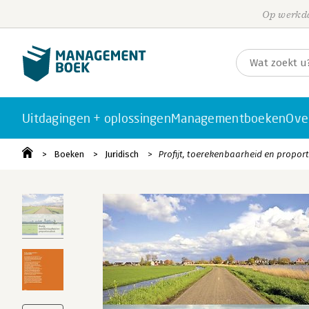
Op werkda
Uitdagingen + oplossingen
Managementboeken
Ove
Boeken
Juridisch
Profijt, toerekenbaarheid en proport