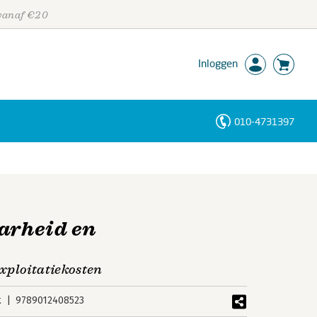
 vanaf €20
Inloggen
010-4731397
Personen
Trefwoorden
aarheid en
xploitatiekosten
k
9789012408523