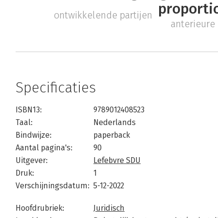
proportio
ontwikkelende partijen
anterieur
Specificaties
ISBN13:
9789012408523
Taal:
Nederlands
Bindwijze:
paperback
Aantal pagina's:
90
Uitgever:
Lefebvre SDU
Druk:
1
Verschijningsdatum:
5-12-2022
Hoofdrubriek:
Juridisch