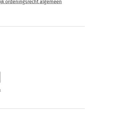
lijk ordeningsrecht algemeen
n