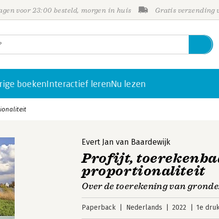
gen voor 23:00 besteld, morgen in huis
Gratis verzending
rige boeken
Interactief leren
Nu lezen
ionaliteit
Evert Jan van Baardewijk
Profijt, toerekenb
proportionaliteit
Over de toerekening van gronde
Paperback
Nederlands
2022
1e dru