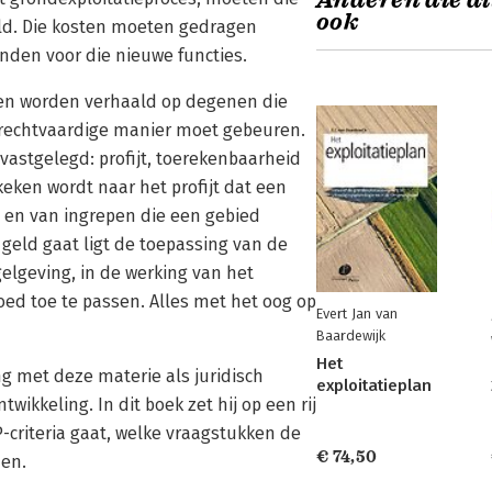
Anderen die di
ook
eld. Die kosten moeten gedragen
den voor die nieuwe functies.
en worden verhaald op degenen die
rechtvaardige manier moet gebeuren.
vastgelegd: profijt, toerekenbaarheid
ekeken wordt naar het profijt dat een
 en van ingrepen die een gebied
geld gaat ligt de toepassing van de
egelgeving, in de werking van het
ed toe te passen. Alles met het oog op
Evert Jan van
Baardewijk
Het
ng met deze materie als juridisch
exploitatieplan
wikkeling. In dit boek zet hij op een rij
P-criteria gaat, welke vraagstukken de
€ 74,50
zen.