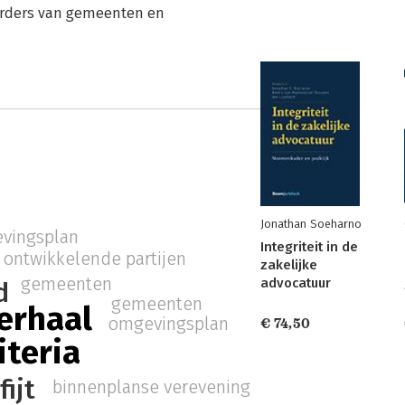
urders van gemeenten en
Jonathan Soeharno
vingsplan
Integriteit in de
ontwikkelende partijen
zakelijke
gemeenten
advocatuur
d
gemeenten
erhaal
omgevingsplan
€ 74,50
iteria
fijt
binnenplanse verevening