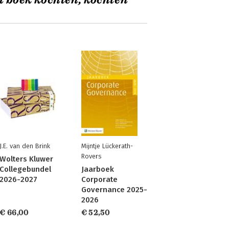
t boek kochten, kochten
J.E. van den Brink
Mijntje Lückerath-
Rovers
Wolters Kluwer
Collegebundel
Jaarboek
2026-2027
Corporate
Governance 2025-
2026
€ 66,00
€ 52,50