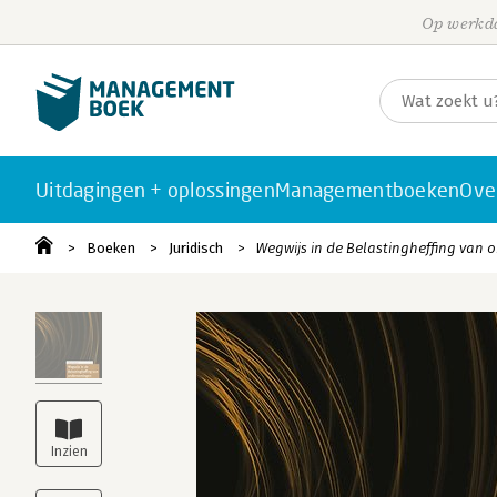
Op werkda
Uitdagingen + oplossingen
Managementboeken
Ove
Boeken
Juridisch
Wegwijs in de Belastingheffing van