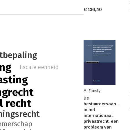
€ 136,50
tbepaling
ing
fiscale eenheid
asting
ngrecht
M. Zilinsky
De
l recht
bestuurdersaansprakel
in het
ingsrecht
internationaal
privaatrecht: een
emerschap
probleem van