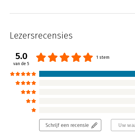
Lezersrecensies
5.0
1 stem
van de 5
Schrijf een recensie
Uw waa