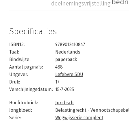
bedri
deelnemingsvrijstelling
Specificaties
ISBN13:
9789012410847
Taal:
Nederlands
Bindwijze:
paperback
Aantal pagina's:
488
Uitgever:
Lefebvre SDU
Druk:
17
Verschijningsdatum:
15-7-2025
Hoofdrubriek:
Juridisch
Jongbloed:
Belastingrecht - Vennootschapsbe
Serie:
Wegwijsserie compleet