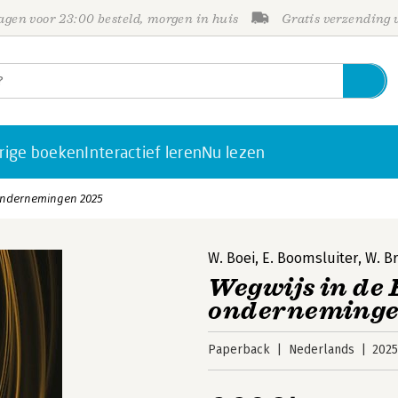
gen voor 23:00 besteld, morgen in huis
Gratis verzending
rige boeken
Interactief leren
Nu lezen
 ondernemingen 2025
W. Boei
,
E. Boomsluiter
,
W. Br
Wegwijs in de 
onderneminge
Paperback
Nederlands
202