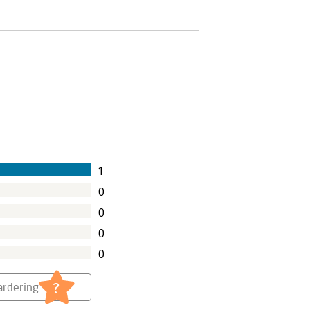
1
0
0
0
0
?
rdering