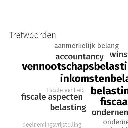
Trefwoorden
aanmerkelijk belang
wins
accountancy
vennootschapsbelast
inkomstenbel
belasti
fiscale eenheid
fiscale aspecten
fiscaa
belasting
ondernem
ondern
deelnemingsvrijstelling