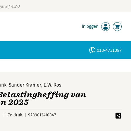
 vanaf €20
Inloggen
010-4731397
Personen
Trefwoorden
ink
,
Sander Kramer
,
E.W. Ros
Belastingheffing van
n 2025
5
17e druk
9789012410847