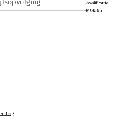
jfsopvolging
kwalificatie
€ 60,95
lasting