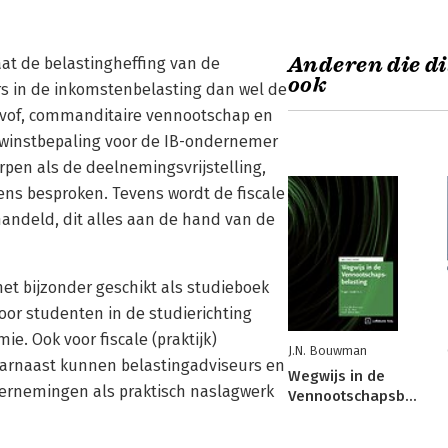
Anderen die di
at de belastingheffing van de
ook
s in de inkomstenbelasting dan wel de
vof, commanditaire vennootschap en
e winstbepaling voor de IB-ondernemer
pen als de deelnemingsvrijstelling,
ens besproken. Tevens wordt de fiscale
andeld, dit alles aan de hand van de
het bijzonder geschikt als studieboek
oor studenten in de studierichting
e. Ook voor fiscale (praktijk)
J.N. Bouwman
aarnaast kunnen belastingadviseurs en
Wegwijs in de
dernemingen als praktisch naslagwerk
Vennootschapsbelasting