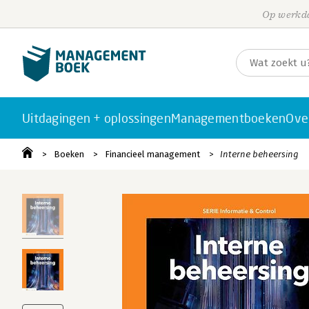
Op werkda
Uitdagingen + oplossingen
Managementboeken
Ove
Boeken
Financieel management
Interne beheersing