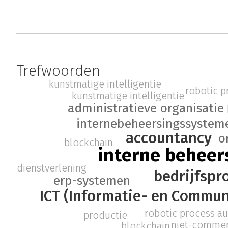
Trefwoorden
kunstmatige intelligentie
robotic 
kunstmatige intelligentie
administratieve organisatie
internebeheersingssystem
accountancy
o
blockchain
interne beheer
dienstverlening
bedrijfspr
erp-systemen
ICT (Informatie- en Commun
robotic process a
productie
niet-commerc
blockchain