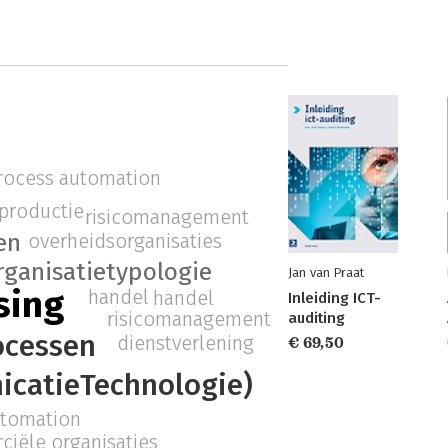
process automation
productie
risicomanagement
en
overheidsorganisaties
rganisatietypologie
Jan van Praat
sing
handel
handel
Inleiding ICT-
risicomanagement
auditing
ocessen
dienstverlening
€ 69,50
icatieTechnologie)
utomation
iële organisaties