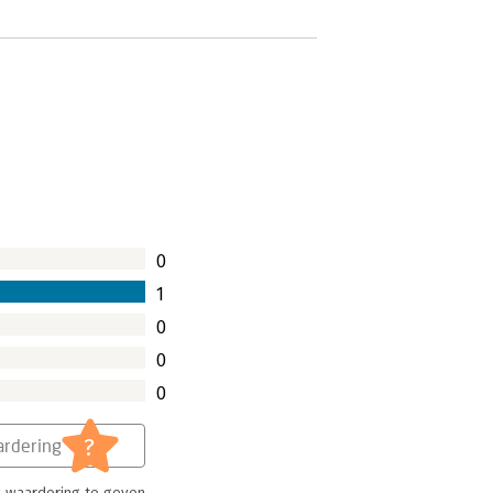
0
1
0
0
0
?
rdering