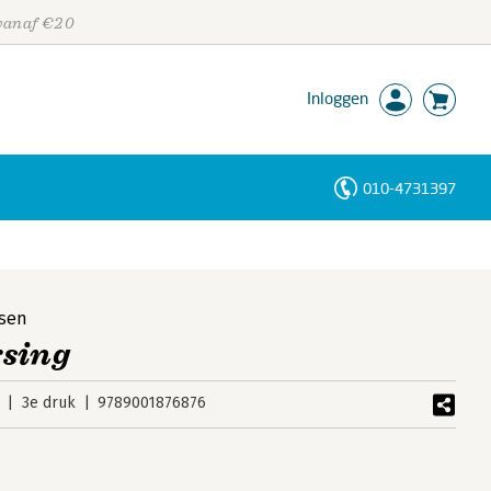
 vanaf €20
Inloggen
010-4731397
Personen
Trefwoorden
sen
rsing
3e druk
9789001876876