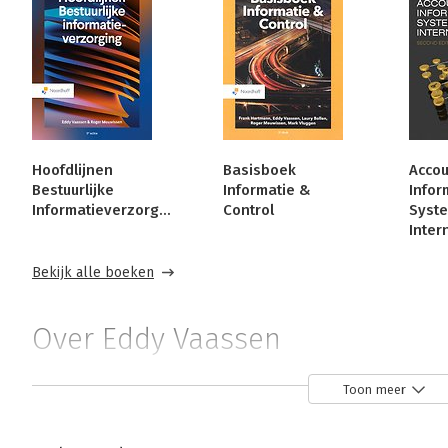
Hoofdlijnen
Basisboek
Accou
Bestuurlijke
Informatie &
Infor
Informatieverzorging
Control
Syst
Inter
Bekijk alle boeken
Over Eddy Vaassen
Prof. Dr. Eddy Vaassen RA is hoogleraar Accountancy aan 
Toon meer
wetenschappelijk adviseur bij BDO. Daarnaast is hij o.a.
Accountantsopleidingen) en commissielid van de Konink