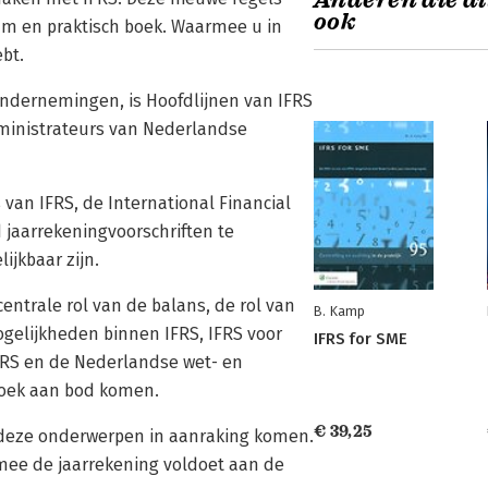
Anderen die di
ook
am en praktisch boek. Waarmee u in
bt.
ondernemingen, is Hoofdlijnen van IFRS
dministrateurs van Nederlandse
van IFRS, de International Financial
 jaarrekeningvoorschriften te
ijkbaar zijn.
entrale rol van de balans, de rol van
B. Kamp
ogelijkheden binnen IFRS, IFRS voor
IFRS for SME
 IFRS en de Nederlandse wet- en
 boek aan bod komen.
€ 39,25
t deze onderwerpen in aanraking komen.
mee de jaarrekening voldoet aan de