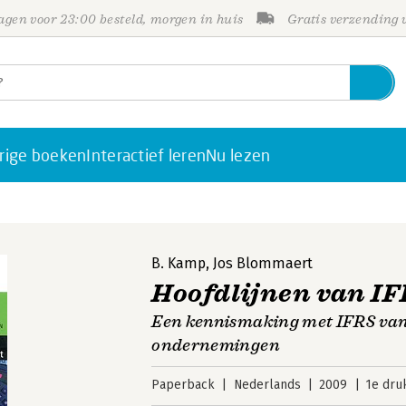
gen voor 23:00 besteld, morgen in huis
Gratis verzending
rige boeken
Interactief leren
Nu lezen
B. Kamp
,
Jos Blommaert
Hoofdlijnen van I
Een kennismaking met IFRS vanu
ondernemingen
Paperback
Nederlands
2009
1e dru