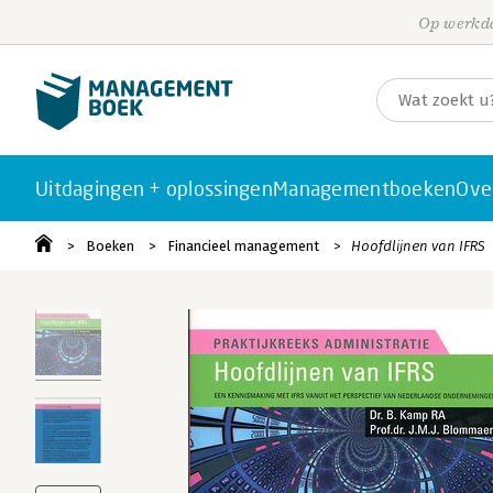
Op werkda
Uitdagingen + oplossingen
Managementboeken
Ove
Boeken
Financieel management
Hoofdlijnen van IFRS