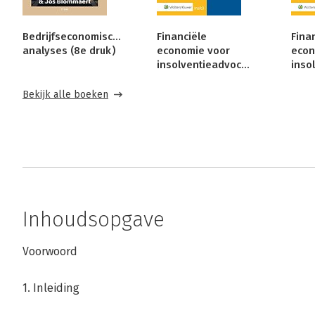
Bedrijfseconomische
Financiële
Fina
analyses (8e druk)
economie voor
econ
insolventieadvocaten
Bekijk alle boeken
Inhoudsopgave
Voorwoord
1. Inleiding