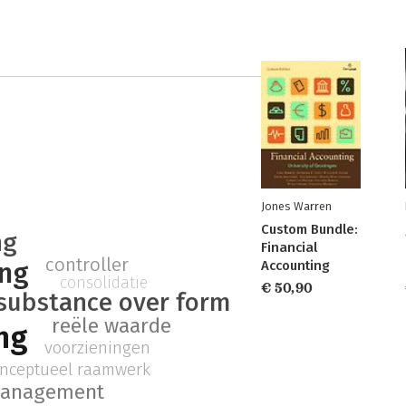
Jones Warren
Custom Bundle:
ng
Financial
controller
ing
Accounting
consolidatie
€ 50,90
substance over form
reële waarde
ng
voorzieningen
nceptueel raamwerk
 management