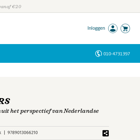
 vanaf €20
Inloggen
010-4731397
Personen
Trefwoorden
FRS
it het perspectief van Nederlandse
k
9789013066210