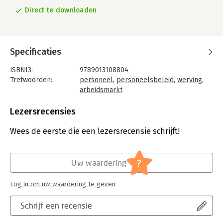
Direct te downloaden
Specificaties
ISBN13:
9789013108804
Trefwoorden:
personeel
,
personeelsbeleid
,
werving
,
arbeidsmarkt
Taal:
Nederlands
Bindwijze:
e-book
Lezersrecensies
Beveiliging:
adobe
Bestandsformaat:
epub
Wees de eerste die een lezersrecensie schrijft!
Aantal pagina's:
1
Uitgever:
Vakmedianet
Verschijningsdatum:
16-7-2012
?
Uw waardering
Hoofdrubriek:
Personeelsmanagement
Log in om uw waardering te geven
Schrijf een recensie