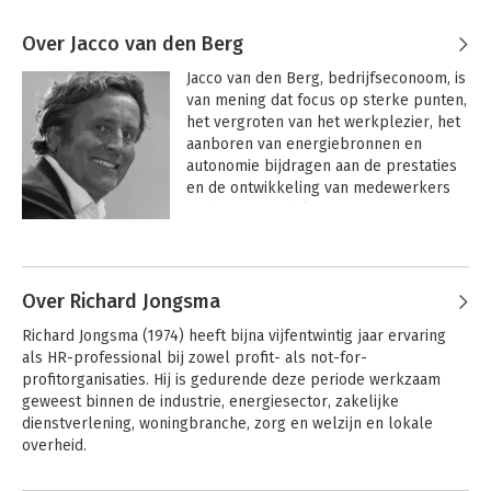
Over Jacco van den Berg
Jacco van den Berg, bedrijfseconoom, is 
van mening dat focus op sterke punten, 
het vergroten van het werkplezier, het 
aanboren van energiebronnen en 
autonomie bijdragen aan de prestaties 
en de ontwikkeling van medewerkers 
en de groei en bloei van organisaties.

Andere boeken door Jacco van den
Al bijna dertig jaar ondersteunt Van den 
Berg
Berg Training & Advies organisaties bij 
het ontwikkelen van hun 
Over Richard Jongsma
leidinggevenden waarbij het voeren van 
Richard Jongsma (1974) heeft bijna vijfentwintig jaar ervaring 
gesprekken (selectie-, ziekteverzuim-, 
als HR-professional bij zowel profit- als not-for-
beoordelings-, coachings-, 
profitorganisaties. Hij is gedurende deze periode werkzaam 
correctiegesprekken, et cetera) 
geweest binnen de industrie, energiesector, zakelijke 
centraal staat. Over deze onderwerpen 
dienstverlening, woningbranche, zorg en welzijn en lokale 
heeft hij e-learningsmodules, webinars 
overheid. 

en podcasts ontwikkeld. Hij is specialist 
op het gebied van de ontwikkeling en 
Zijn interesses liggen met name op het gebied van strategisch 