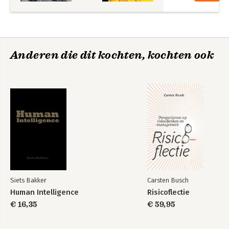
Bekijk alle boeken
Deel 3 De rollen en positie van HR
14. De rollen en positie van HR
Bijlagen
Anderen die dit kochten, kochten ook
Geraadpleegde bronnen
Over de auteurs
Trefwoordenregister
Siets Bakker
Carsten Busch
Human Intelligence
Risicoflectie
€ 16,35
€ 59,95