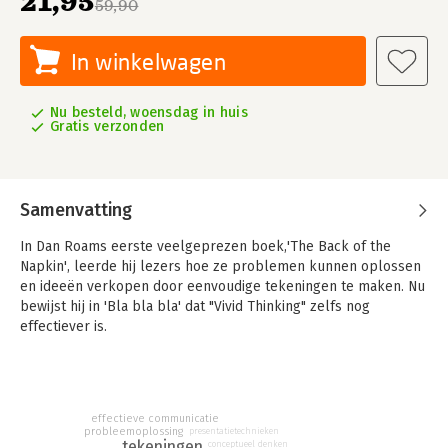
21,95
59,90
In winkelwagen
Nu besteld, woensdag in huis
Gratis verzonden
Samenvatting
In Dan Roams eerste veelgeprezen boek,'The Back of the
Napkin', leerde hij lezers hoe ze problemen kunnen oplossen
en ideeën verkopen door eenvoudige tekeningen te maken. Nu
bewijst hij in 'Bla bla bla' dat "Vivid Thinking" zelfs nog
effectiever is.
Deze techniek combineert ons verbale en visuele brein, zodat
we sneller kunnen denken en leren, lesgeven en onze
collega's inspireren, en ideeën op een geheel nieuwe manier
effectieve communicatie
kunnen waarderen en uitwisselen. Roam laat zien dat iedereen
probleemoplossing
presentatietechnieken
deze systematische aanpak kan toepassen, van
tekeningen
conceptueel denken