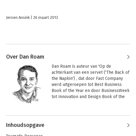
Jeroen Ansink
26 maart 2013
Over Dan Roam
Dan Roam is auteur van 'Op de 
achterkant van een servet ('The Back of 
the Napkin') , dat door Fast Company 
werd uitgeroepen tot Best Business 
Book of the Year en door BusinessWeek 
tot Innovation and Design Book of the 
Year. 

Andere boeken door Dan Roam
Als president van Digital Roam Inc., 
heeft Dan Roam leiders bij Microsoft, 
Inhoudsopgave
Google, Wal-Mart, the Federal Reserve, 
Boeing en de Senaat van de VS 