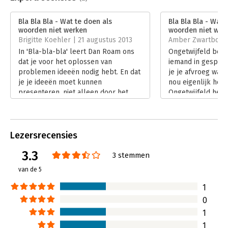
Druk:
1
Verschijningsdatum:
23-11-2012
Bla Bla Bla - Wat te doen als
Bla Bla Bla - Wat 
woorden niet werken
woorden niet wer
Hoofdrubriek:
Persoonlijke effectiviteit
Brigitte Koehler | 21 augustus 2013
Amber Zwartbol | 
Serie:
Business Model Generatie
In 'Bla-bla-bla' leert Dan Roam ons
Ongetwijfeld ben
dat je voor het oplossen van
iemand in gespre
problemen ideeën nodig hebt. En dat
je je afvroeg wat
je je ideeën moet kunnen
nou eigenlijk heef
presenteren, niet alleen door het
Ongetwijfeld heef
gebruik van woorden. Dan Roam
afloop van een ge
spoort ons aan om onze ideeën
ook weleens afge
vooral ook te tekenen. Want een
Lees verder
plaatje zegt vaak meer dan 1000
Lezersrecensies
woorden, toch?
3.3
Lees verder
3 stemmen
van de 5
1
0
1
1