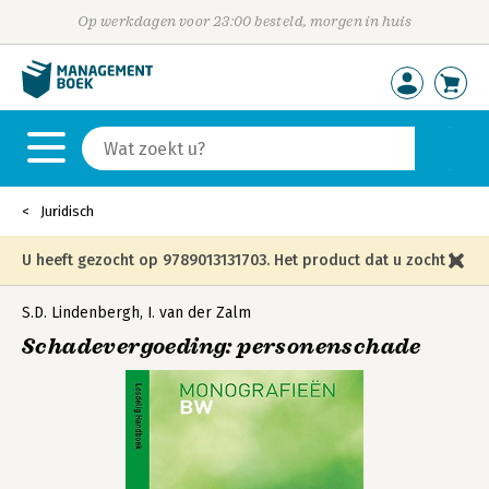
Op werkdagen voor 23:00 besteld, morgen in huis
Juridisch
U heeft gezocht op 9789013131703. Het product dat u zocht is
niet meer in die editie leverbaar en is vervangen door de
S.D. Lindenbergh
,
I. van der Zalm
Schadevergoeding: personenschade
onderstaande editie.