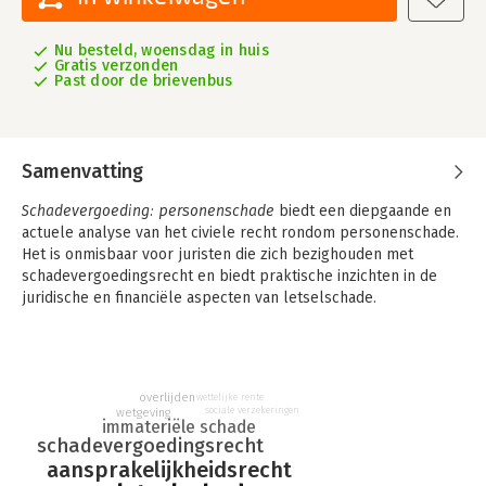
Nu besteld, woensdag in huis
Gratis verzonden
Past door de brievenbus
Samenvatting
Schadevergoeding: personenschade
biedt een diepgaande en
actuele analyse van het civiele recht rondom personenschade.
Het is onmisbaar voor juristen die zich bezighouden met
schadevergoedingsrecht en biedt praktische inzichten in de
juridische en financiële aspecten van letselschade.
In
Schadevergoeding: personenschade
staat het civiele
aansprakelijkheidsrecht centraal, specifiek gericht op
schadevergoeding bij letsel en overlijden. Dit deel maakt
onderdeel uit van een vijfluik binnen de reeks monografieën
overlijden
wettelijke rente
sociale verzekeringen
wetgeving
over schadevergoedingsrecht. De eerste drie delen, B34,
immateriële schade
Schadevergoeding: algemeen, deel 1 (Lindenbergh); B35,
schadevergoedingsrecht
Schadevergoeding: algemeen, deel 2 (Klaassen) en B36,
aansprakelijkheidsrecht