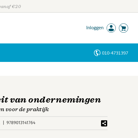
 vanaf €20
Inloggen
010-4731397
Personen
Trefwoorden
eit van ondernemingen
 voor de praktijk
k
9789013141764