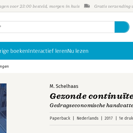
gen voor 23:00 besteld, morgen in huis
Gratis verzending
rige boeken
Interactief leren
Nu lezen
ingen
M. Schelhaas
Gezonde continuït
Gedragseconomische handvatten
Paperback
Nederlands
2017
1e dru