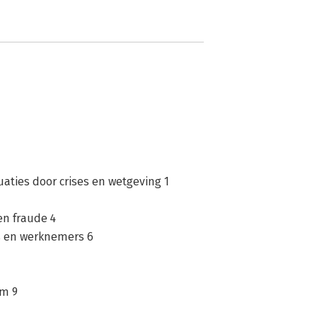
tuaties door crises en wetgeving 1
en fraude 4
s en werknemers 6
em 9