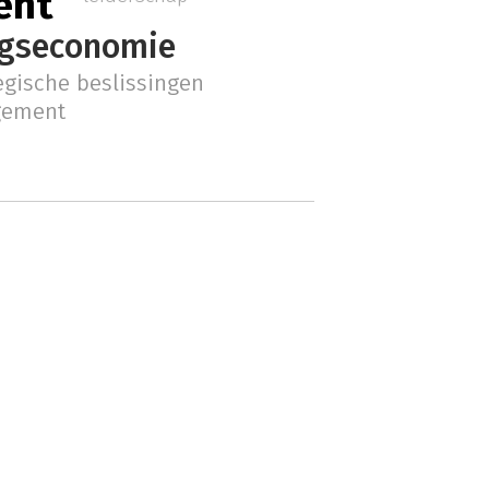
ent
gseconomie
egische beslissingen
gement