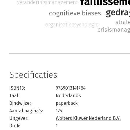
faillissem
veranderingsmanagement
gedra
cognitieve biases
strat
organisatiepsychologie
crisismana
Specificaties
ISBN13:
9789013141764
Taal:
Nederlands
Bindwijze:
paperback
Aantal pagina's:
125
Uitgever:
Wolters Kluwer Nederland B.V.
Druk:
1