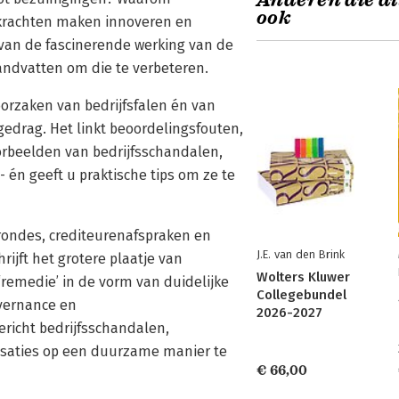
Anderen die di
ook
krachten maken innoveren en
 van de fascinerende werking van de
andvatten om die te verbeteren.
orzaken van bedrijfsfalen én van
gedrag. Het linkt beoordelingsfouten,
rbeelden van bedrijfsschandalen,
én geeft u praktische tips om ze te
rondes, crediteurenafspraken en
J.E. van den Brink
rijft het grotere plaatje van
Wolters Kluwer
‘remedie’ in de vorm van duidelijke
Collegebundel
vernance en
2026-2027
richt bedrijfsschandalen,
anisaties op een duurzame manier te
€ 66,00