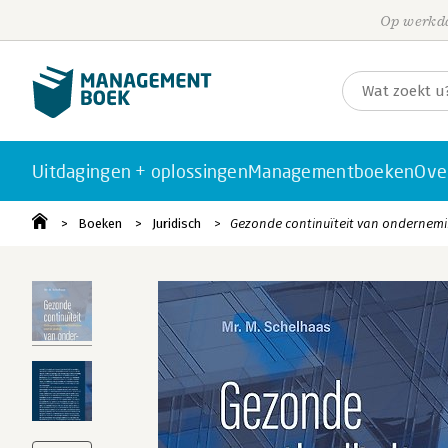
Op werkda
Uitdagingen + oplossingen
Managementboeken
Ove
Boeken
Juridisch
Gezonde continuïteit van ondernem