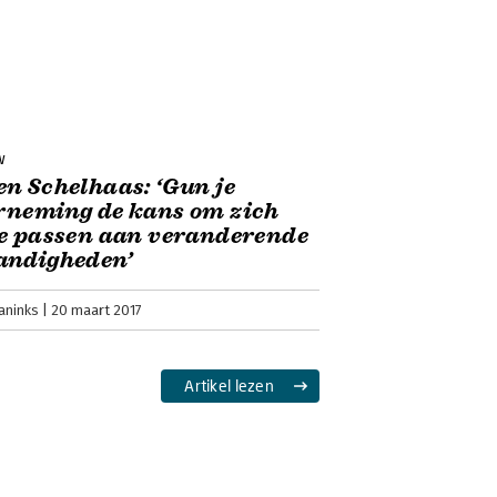
w
n Schelhaas: ‘Gun je
rneming de kans om zich
e passen aan veranderende
andigheden’
aninks
20 maart 2017
Artikel lezen