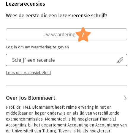
Uitgever:
Wolters Kluwer
Lezersrecensies
Financiële economie voor insolventieadvocaten begeleidt
Druk:
1
lezers op logische wijze door het vakgebied. Van het
Verschijningsdatum:
3-1-2018
Wees de eerste die een lezersrecensie schrijft!
administreren van financiële feiten en het waarderen van
balansposten, tot het bespreken van het belang van liquiditeit.
Hoofdrubriek:
Juridisch
Elk kenmerkend deelonderwerp komt uitgebreid aan bod.
Jongbloed:
Economie algemeen
?
Uw waardering
Serie:
Recht en Praktijk (compleet)
Log in om uw waardering te geven
Schrijf een recensie
Lees ons recensiebeleid
Over Jos Blommaert
Prof. dr. J.M.J. Blommaert heeft ruime ervaring in het en 
middelbaar en hoger onderwijs en als lid van verschillende 
examencommissies. Momenteel is hij hoogleraar Financial 
Accounting bij het departement Accounting en Accountancy van 
de Universiteit van Tilburg. Tevens is hij als hoogleraar 