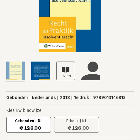
Gebonden
Nederlands
2018
1e druk
9789013146813
Kies uw bindwijze
Gebonden | NL
E-book | NL
€ 126,00
€ 126,00