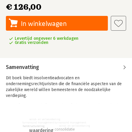
€ 126,00
In winkelwagen
Levertijd ongeveer 6 werkdagen
Gratis verzonden
Samenvatting
Dit boek biedt insolventieadvocaten en
ondernemingsrechtjuristen die de financiële aspecten van de
zakelijke wereld willen bemeesteren de noodzakelijke
verdieping.
Hoewel van groot belang, ontbreekt het tijdens de juridische
opleiding aan ruimte voor een meer diepgaande systematische
benadering van de financiële kant van ondernemingen. En dat
winst- en verliesrekening
terwijl veel juristen ervan zouden profiteren.
turnaround management
turnaround management
herstructurering
winst- en verliesrekening
consolidatie
waardering