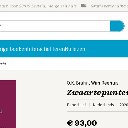
gen voor 23:00 besteld, morgen in huis
Gratis verzending
rige boeken
Interactief leren
Nu lezen
echt
O.K. Brahn
,
Wim Reehuis
Zwaartepunten
Paperback
Nederlands
202
€ 93,00