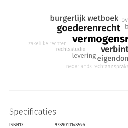
burgerlijk wetboek
ov
goederenrecht
b
vermogensr
zakelijke rechten
verbin
rechtsstudie
levering
eigendo
nederlands recht
aansprake
Specificaties
ISBN13:
9789013148596