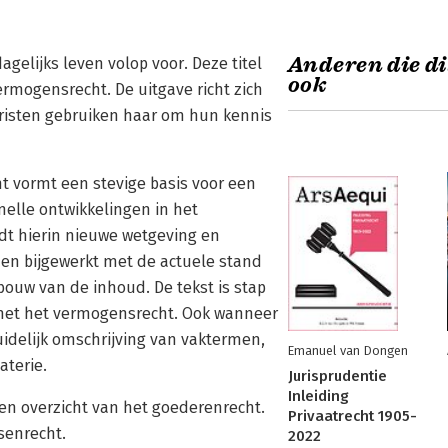
Anderen die di
gelijks leven volop voor. Deze titel
ook
rmogensrecht. De uitgave richt zich
uristen gebruiken haar om hun kennis
t vormt een stevige basis voor een
elle ontwikkelingen in het
dt hierin nieuwe wetgeving en
 en bijgewerkt met de actuele stand
ouw van de inhoud. De tekst is stap
met het vermogensrecht. Ook wanneer
idelijk omschrijving van vaktermen,
Emanuel van Dongen
aterie.
Jurisprudentie
Inleiding
een overzicht van het goederenrecht.
Privaatrecht 1905-
senrecht.
2022