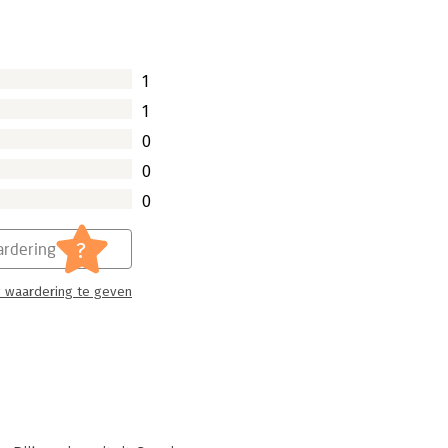
1
1
0
0
0
?
rdering
 waardering te geven