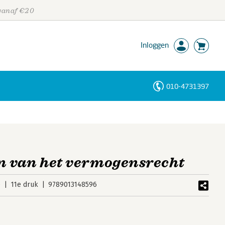
 vanaf €20
Inloggen
010-4731397
Personen
Trefwoorden
 van het vermogensrecht
0
11e druk
9789013148596