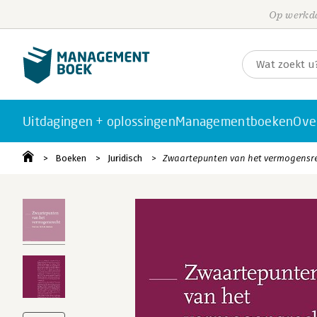
Op werkda
Uitdagingen + oplossingen
Managementboeken
Ove
Boeken
Juridisch
Zwaartepunten van het vermogensr