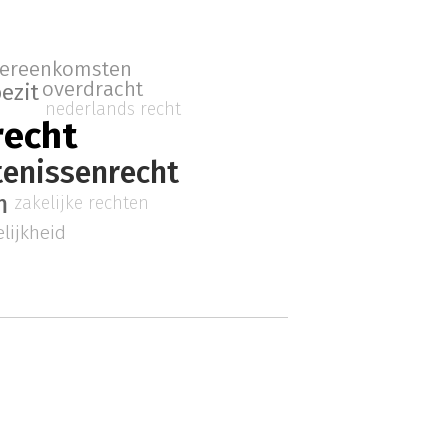
ereenkomsten
overdracht
ezit
nederlands recht
echt
tenissenrecht
m
zakelijke rechten
lijkheid