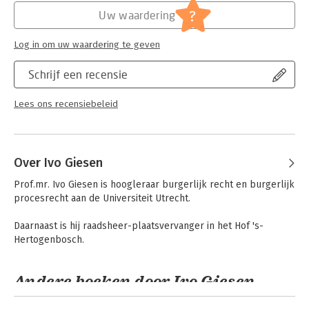
wetenschappers en anderen die met het burgerlijk
Jongbloed:
Burgerlijk procesrecht - Algemeen
?
Uw waardering
procesrecht van doen hebben. Het doel is de huidige stand van
Serie:
Asser Serie Procesrecht
zaken zo scherp en accuraat mogelijk weer te geven en om
Log in om uw waardering te geven
daar een eigen visie aan toe te voegen.
Asser Procesrecht 1
Schrijf een recensie
- Praktisch en wetenschappelijk naslagwerk
- Diverse beginselen van het burgerlijk procesrecht
Lees ons recensiebeleid
- Materie wordt op gestructureerde wijze uiteen gezet
Over Ivo Giesen
Prof.mr. Ivo Giesen is hoogleraar burgerlijk recht en burgerlijk 
procesrecht aan de Universiteit Utrecht.

Daarnaast is hij raadsheer-plaatsvervanger in het Hof 's-
Hertogenbosch.
Andere boeken door Ivo Giesen