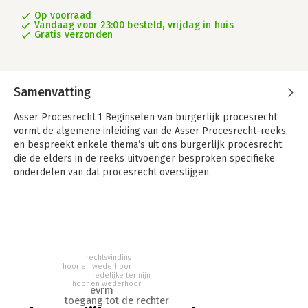
Op voorraad
Vandaag voor 23:00 besteld, vrijdag in huis
Gratis verzonden
Samenvatting
Asser Procesrecht 1 Beginselen van burgerlijk procesrecht
vormt de algemene inleiding van de Asser Procesrecht-reeks,
en bespreekt enkele thema’s uit ons burgerlijk procesrecht
die de elders in de reeks uitvoeriger besproken specifieke
onderdelen van dat procesrecht overstijgen.
Asser Procesrecht 1 Beginselen van burgerlijk procesrecht is
de algemene inleiding van de Asser Procesrecht-reeks, en
bespreekt enkele thema’s uit ons burgerlijk procesrecht die
de elders in de reeks uitvoeriger besproken specifieke
onderdelen van dat procesrecht overstijgen. Daarbij ligt de
rechtsvinding
focus op de beginselen van burgerlijk procesrecht als hét
hoor en wederhoor
redelijke termijn
overkoepelende, alle delen in de reeks verbindende thema.
hoor en wederhoor
evrm
toegang tot de rechter
Voor die focus is ook gekozen omdat dat thema ook het