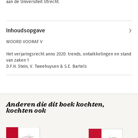
aan de Universiteit Utrecht.
Andere boeken door Steven Bartels
Inhoudsopgave
WOORD VOORAF V
Het verjaringsrecht anno 2020: trends, ontwikkelingen en stand
van zaken 1
D.F.H. Stein, V. Tweehuysen & S.E. Bartels
1. Inleiding 1
2. De huidige regeling van de bevrijdende verjaring, afgezet
tegen die in het oud BW 2
2.1 Algemeen 2
2.2 De verjaringsregeling in het oud BW 3
Asser 5 Eigendom
Verjaring
Anderen die dit boek kochten,
en beperkte
2.3 De verjaringsregeling(en) in het huidige BW 3
rechten
kochten ook
2.4 Het recht staat niet stil 6
3. Verjaring en contractuele rechtsverhoudingen 7
4. Verjaring van rechtsvorderingen tot verkrijging van
schadevergoeding 9
4.1 Inleiding 9