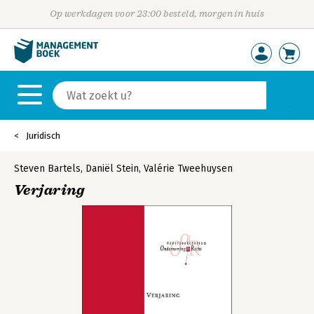
Op werkdagen voor 23:00 besteld, morgen in huis
Juridisch
Steven Bartels
,
Daniël Stein
,
Valérie Tweehuysen
Verjaring