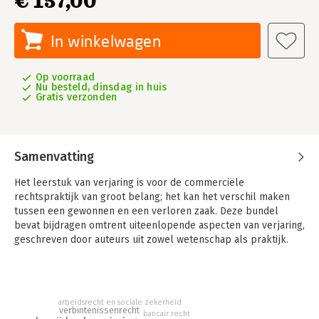
€ 157,00
In winkelwagen
Op voorraad
Nu besteld, dinsdag in huis
Gratis verzonden
Samenvatting
Het leerstuk van verjaring is voor de commerciële
rechtspraktijk van groot belang; het kan het verschil maken
tussen een gewonnen en een verloren zaak. Deze bundel
bevat bijdragen omtrent uiteenlopende aspecten van verjaring,
geschreven door auteurs uit zowel wetenschap als praktijk.
Verjaring speelt een essentiële rol binnen de commerciële
rechtspraak en brengt hier tal van kwesties met zich mee. Het
leerstuk is van groot belang voor het inschatten van de risico’s
arbeidsrecht en sociale zekerheid
waaraan een vennootschap is blootgesteld, waarmee het
verbintenissenrecht
bancair recht