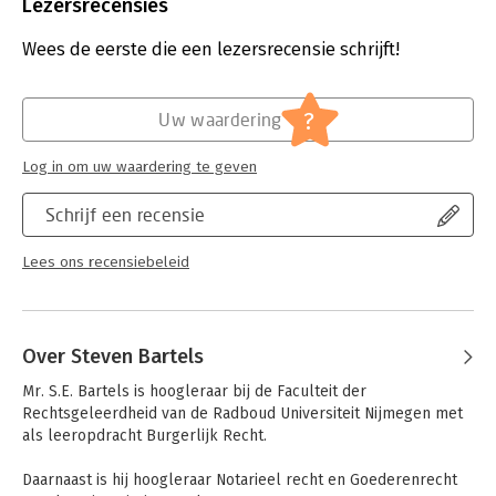
Uitgever:
Wolters Kluwer
Lezersrecensies
netvlies staan, zichtbaar in de vele belangrijke arresten op het
Druk:
1
gebied van verjaring. Ook in de wet- en regelgeving vinden er
Verschijningsdatum:
17-6-2020
Wees de eerste die een lezersrecensie schrijft!
belangrijke ontwikkelingen plaats. Zo zijn er nieuwe regels
geïntroduceerd over onder meer de verjaring van
Hoofdrubriek:
Juridisch
schadevergoedingsvorderingen veroorzaakt door strafbare
Jongbloed:
Vermogensrecht -
?
Uw waardering
feiten en schadevergoedingsvorderingen wegens inbreuken op
Rechtsvorderingen/verjaring
het mededingingsrecht.
Serie:
Onderneming en Recht
Log in om uw waardering te geven
Schrijf een recensie
Lees ons recensiebeleid
Over Steven Bartels
Mr. S.E. Bartels is hoogleraar bij de Faculteit der 
Rechtsgeleerdheid van de Radboud Universiteit Nijmegen met 
als leeropdracht Burgerlijk Recht.

Daarnaast is hij hoogleraar Notarieel recht en Goederenrecht 