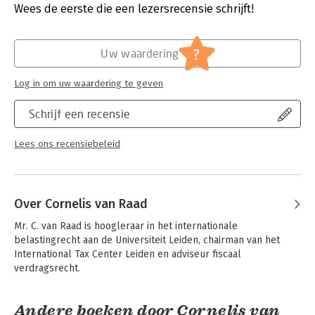
verdragen, beleid, jurisprudentie en relevante
Verschijningsdatum:
8-7-2026
Wees de eerste die een lezersrecensie schrijft!
vakliteratuur
Inclusief vele voorbeelden
Hoofdrubriek:
Juridisch
Jongbloed:
Belastingrecht algemeen,
Belastingrecht
?
Uw waardering
- Internationaal belastingrecht
Serie:
Studenteneditie Cursus Belastingrecht
Log in om uw waardering te geven
Compleet
Schrijf een recensie
Lees ons recensiebeleid
Over Cornelis van Raad
Mr. C. van Raad is hoogleraar in het internationale 
belastingrecht aan de Universiteit Leiden, chairman van het 
International Tax Center Leiden en adviseur fiscaal 
verdragsrecht.
Andere boeken door Cornelis van