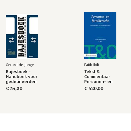
Gerard de Jonge
Fatih Ibili
Bajesboek -
Tekst &
Handboek voor
Commentaar
gedetineerden
Personen- en
Familierecht
€ 54,50
€ 420,00