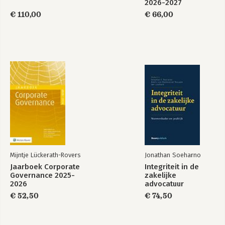
2026-2027
€ 110,00
€ 66,00
Teksten Europees
De woon- en
belastingrecht
vestigingsplaats in
2025/2026
de BTW
Bekijk alle boeken
Mijntje Lückerath-Rovers
Jonathan Soeharno
Jaarboek Corporate
Integriteit in de
Governance 2025-
zakelijke
2026
advocatuur
€ 52,50
€ 74,50