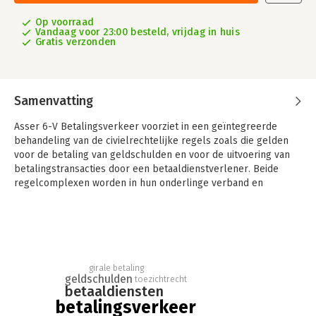
Op voorraad
Vandaag voor 23:00 besteld, vrijdag in huis
Gratis verzonden
Samenvatting
Asser 6-V Betalingsverkeer voorziet in een geïntegreerde
behandeling van de civielrechtelijke regels zoals die gelden
voor de betaling van geldschulden en voor de uitvoering van
betalingstransacties door een betaaldienstverlener. Beide
regelcomplexen worden in hun onderlinge verband en
samenhang beschouwd. Daarbij is gekozen voor een
behandeling op hoofdlijnen, zodat de lezer het overzicht
behoudt.
Asser 6-V Betalingsverkeer voorziet in een geïntegreerde
behandeling van de civielrechtelijke regels zoals die gelden
girale betaling
voor de betaling van geldschulden en voor de uitvoering van
geldschulden
toezichtrecht
betaaldiensten
betalingstransacties door een betaaldienstverlener. Bij de
betalingsverkeer
regels voor de betaling van geldschulden gaat het om de