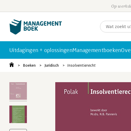
Op werkda
Uitdagingen + oplossingen
Managementboeken
Ove
Boeken
Juridisch
Insolventierecht