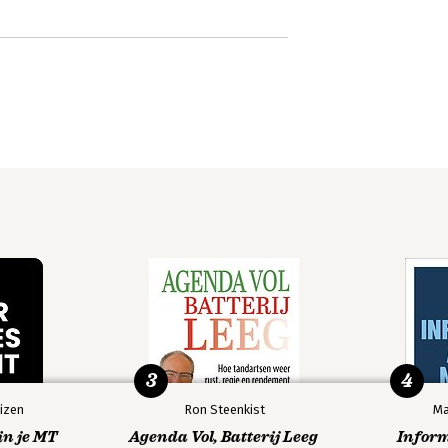
3
4
izen
Ron Steenkist
Ma
in je MT
Agenda Vol, Batterij Leeg
Infor