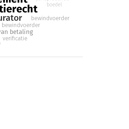
boedel
tierecht
urator
bewindvoerder
bewindvoerder
van betaling
verificatie
n