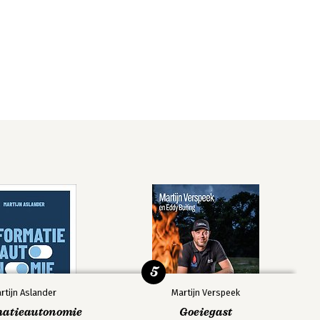
5
rtijn Aslander
Martijn Verspeek
matieautonomie
Goeiegast