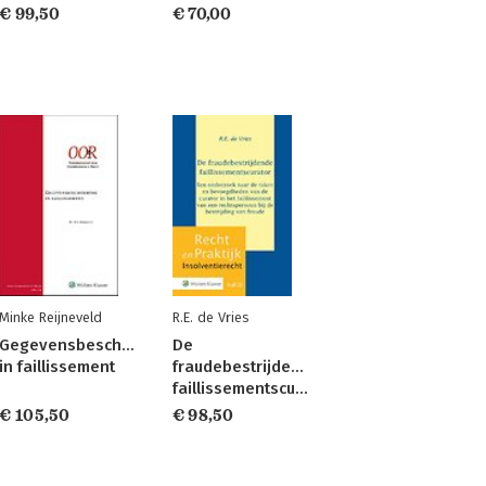
€ 99,50
€ 70,00
Minke Reijneveld
R.E. de Vries
Gegevensbescherming
De
in faillissement
fraudebestrijdende
faillissementscurator
€ 105,50
€ 98,50