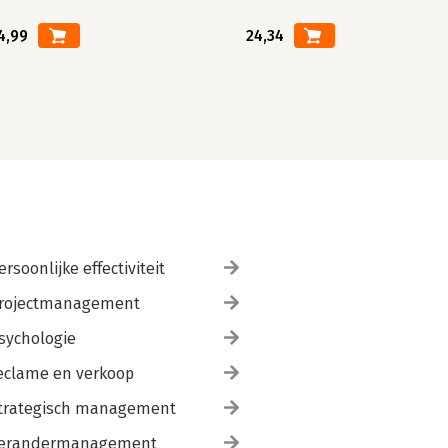
4,99
24,34
ersoonlijke effectiviteit
rojectmanagement
sychologie
eclame en verkoop
trategisch management
erandermanagement