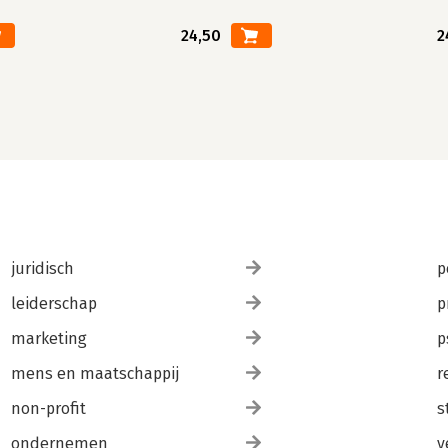
24,50
2
juridisch
p
leiderschap
p
marketing
p
mens en maatschappij
r
non-profit
s
ondernemen
v