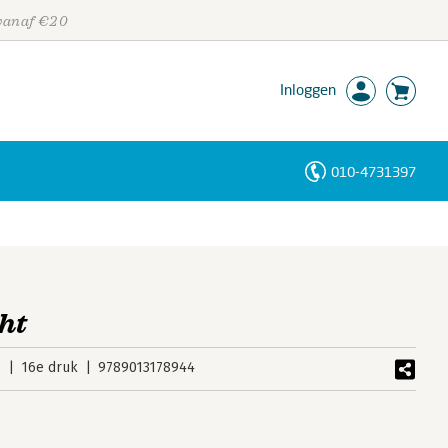
 vanaf €20
Inloggen
010-4731397
Personen
Trefwoorden
ht
6
16e druk
9789013178944