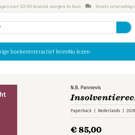
gen voor 23:00 besteld, morgen in huis
Gratis verzending
rige boeken
Interactief leren
Nu lezen
N.B. Pannevis
Insolventierec
Paperback
Nederlands
202
€ 85,00