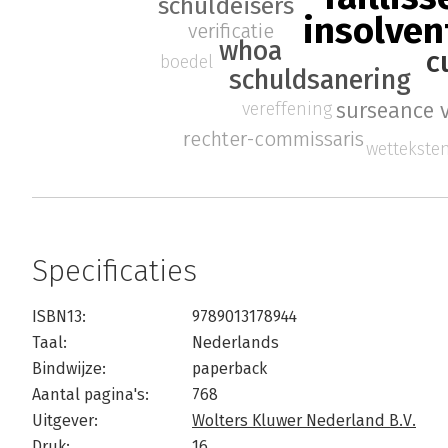
schuldeisers
insolven
verificatie
whoa
c
boedel
schuldsanering
surseance 
vereffening
rechter-commissaris
wettekste
Specificaties
ISBN13:
9789013178944
Taal:
Nederlands
Bindwijze:
paperback
Aantal pagina's:
768
Uitgever:
Wolters Kluwer Nederland B.V.
Druk:
16