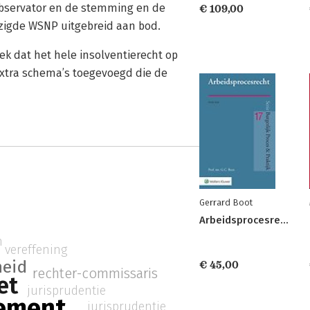
 observator en de stemming en de
€ 109,00
zigde WSNP uitgebreid aan bod.
k dat het hele insolventierecht op
extra schema’s toegevoegd die de
Gerrard Boot
Arbeidsprocesrecht
n
vereffening
heid
€ 45,00
rechter-commissaris
et
jurisprudentie
sement
jurisprudentie