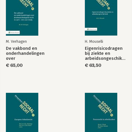
M. Verhagen
H. Mouselli
De vakbond en
Eigenrisicodragen
onderhandelingen
bij ziekte en
over
arbeidsongeschiktheid
driekwartdwingend
€ 65,00
€ 63,50
recht in cao's