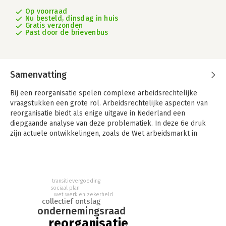
Op voorraad
Nu besteld, dinsdag in huis
Gratis verzonden
Past door de brievenbus
Samenvatting
Bij een reorganisatie spelen complexe arbeidsrechtelijke
vraagstukken een grote rol. Arbeidsrechtelijke aspecten van
reorganisatie biedt als enige uitgave in Nederland een
diepgaande analyse van deze problematiek. In deze 6e druk
zijn actuele ontwikkelingen, zoals de Wet arbeidsmarkt in
balans (Wab) en de gevolgen van de Wet werk en zekerheid
(Wwz), verwerkt. De publicatie biedt ondernemers, juristen en
HR-professionals praktische handvatten om met
arbeidsrechtelijke uitdagingen om te gaan.
transitievergoeding
sociaal plan
Een reorganisatie kan ingegeven zijn door interne of externe
wet werk en zekerheid
collectief ontslag
factoren, zoals economische veranderingen of strategische
ondernemingsraad
keuzes. Hierbij ontstaan vaak ingrijpende arbeidsrechtelijke
reorganisatie
kwesties, variërend van gedwongen ontslagen tot wijzigingen in