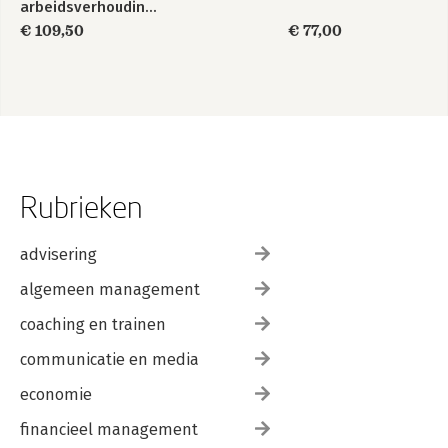
arbeidsverhoudingen
in het IPR
€ 109,50
€ 77,00
Rubrieken
advisering
algemeen management
coaching en trainen
communicatie en media
economie
financieel management