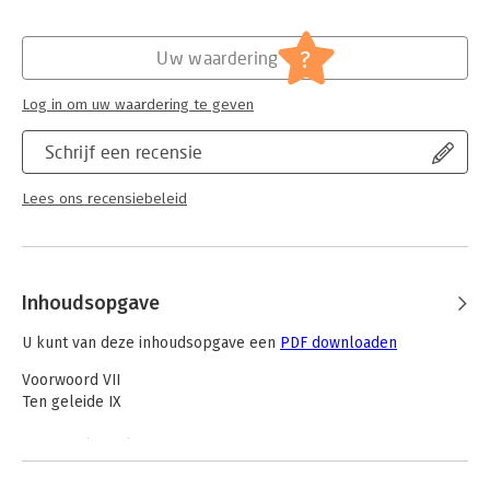
Bescherming van de minderheidsaandeelhouders is relevant
Hoofdrubriek:
Juridisch
voor advocaten en notarissen die actief zijn in het
Jongbloed:
Ondernemingsrecht
?
Uw waardering
ondernemingsrecht.
Serie:
Uitgave vanwege het Instituut voor
Ondernemingsrecht
Log in om uw waardering te geven
Schrijf een recensie
Lees ons recensiebeleid
Inhoudsopgave
U kunt van deze inhoudsopgave een
PDF downloaden
Voorwoord VII
Ten geleide IX
Hoofdstuk 1. Inleiding 1
1.1 Aanleiding onderzoek 1
1.1.1 Introductie 1