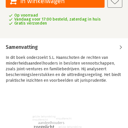
In winkelwagen
Op voorraad
Vandaag voor 17:00 besteld, zaterdag in huis
Gratis verzonden
Samenvatting
In dit boek onderzoekt S.L. Haanschoten de rechten van
minderheidsaandeelhouders in besloten vennootschappen,
zoals joint-ventures en familiebedrijven. Hij analyseert
beschermingsleerstukken en de uittredingsregeling. Het biedt
praktische inzichten en voorbeelden uit jurisprudentie.
In Bescherming van de minderheidsaandeelhouders
onderzoekt Haanschoten welke middelen
minderheidsaandeelhouders rechtens tot hun beschikking
hebben om hun belangen als aandeelhouder te beschermen.
Hij focust hierbij met name op vennootschappen met besloten
gelijke behandeling
verhoudingen waar aandeelhouders hecht met elkaar
enquêterecht
enquêterecht
aandeelhouders
samenwerken, zoals joint-ventures en familiebedrijven. Het
zorgplicht
gelijke behandeling