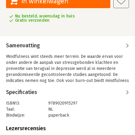
In winkelwagen
Nu besteld, woensdag in huis
Gratis verzonden
Samenvatting
Mindfulness wint steeds meer terrein. De waarde ervan voor
onder andere de aanpak van stressgebonden klachten en
preventie van terugval in depressie werd al in meerdere
gerandomiseerde gecontroleerde studies aangetoond. De
indicaties nemen nog toe. Ook voor burn-out biedt mindfulness
een krachtig antwoord.
Specificaties
In Mindfulness bij stress, burn-out en depressie beschrijft
David Dewulf de volledig training van het wetenschappelijk
ISBN13:
9789020915297
onderzochte, acht weken durende MBCT-MBSR-programma.
Taal:
NL
MBCT staat voor mindfulness based cognitive therapy en MBSR
Bindwijze:
paperback
staat voor mindfulness based stress reduction.
Aantal pagina's:
288
Uitgever:
Lannoo Campus
Lezersrecensies
Stap voor stap wordt de opbouw en inhoud van de lessen
Druk:
1