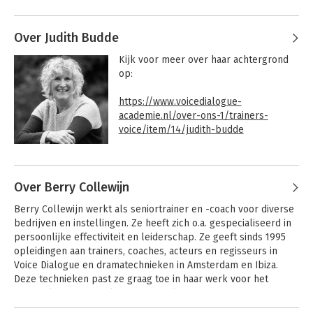
Andere boeken door Karin
verbeteren of daarin vastgelopen zijn.

Brugman
Karin is tevens opleider bij de Voice 
Over Judith Budde
Dialogue Academie waarin zij samen 
Kijk voor meer over haar achtergrond 
met Judith Budde, coaches en trainers 
op:

opleidt in het werken met Voice 
Dialogue.

https://www.voicedialogue-
academie.nl/over-ons-1/trainers-
Ze studeerde Algemene Sociale 
voice/item/14/judith-budde
Wetenschappen in Utrecht en tijdens 
haar studie is werkt ze als vrijwilliger 
bij de Kindertelefoon Utrecht. Hier zet 
Andere boeken door Judith Budde
ze haar eerste stappen in het 
Over Berry Collewijn
trainersvak. De verdere knepen van het 
Coachen met Voice
Ik (k)en mijn ikken
vak leert ze bij KPCgroep, een bureau 
Berry Collewijn werkt als seniortrainer en -coach voor diverse 
Dialogue
voor onderwijsondersteuning en later 
bedrijven en instellingen. Ze heeft zich o.a. gespecialiseerd in 
bij trainingsbureau De Boertiengroep 
persoonlijke effectiviteit en leiderschap. Ze geeft sinds 1995 
waar zij negen jaar werkt. In die periode 
opleidingen aan trainers, coaches, acteurs en regisseurs in 
maakt ze via Lex Mulder kennis met 
Voice Dialogue en dramatechnieken in Amsterdam en Ibiza. 
psychodrama, waarin je de essentie van 
Deze technieken past ze graag toe in haar werk voor het 
een vraag verbeeldt in spel in plaats 
bedrijfsleven. Ze werkt daarin regelmatig samen met Lex 
van woorden.

Mulder en Judith Budde.