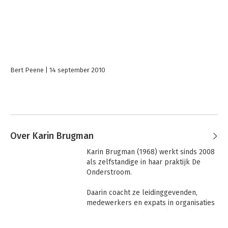
Bert Peene
14 september 2010
Over Karin Brugman
Karin Brugman (1968) werkt sinds 2008 
als zelfstandige in haar praktijk De 
Onderstroom.

Daarin coacht ze leidinggevenden, 
medewerkers en expats in organisaties 
en het bedrijfsleven. Ook begeleidt ze 
stellen die hun relatie willen 