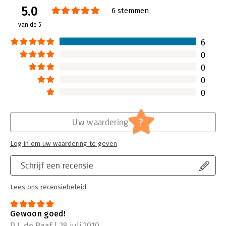
Lees verder
5.0
6 stemmen
van de 5
6
0
0
0
0
?
Uw waardering
Log in om uw waardering te geven
Schrijf een recensie
Lees ons recensiebeleid
Gewoon goed!
P.J. de Raaf | 28 juli 2010