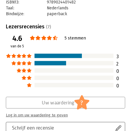
ISBN13:
9789024401482
Taal:
Nederlands
Bindwijze:
paperback
Aantal pagina's:
208
Uitgever:
Boom
Lezersrecensies
(7)
Druk:
1
4.6
Verschijningsdatum:
23-5-2012
5 stemmen
van de 5
Hoofdrubriek:
Persoonlijke effectiviteit
3
2
0
0
0
?
Uw waardering
Log in om uw waardering te geven
Schrijf een recensie