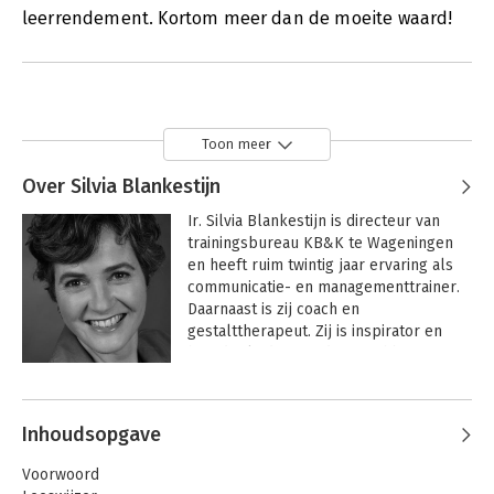
leerrendement. Kortom meer dan de moeite waard!
Toon meer
Over Silvia Blankestijn
Ir. Silvia Blankestijn is directeur van 
trainingsbureau KB&K te Wageningen 
en heeft ruim twintig jaar ervaring als 
communicatie- en managementtrainer. 
Daarnaast is zij coach en 
gestalttherapeut. Zij is inspirator en 
hoofdopleider van de post-hbo-
registeropleiding 'Trainen met hart en 
Andere boeken door Silvia
ziel'. Bezoek ook de website van Silvia 
Blankestijn
Blankestijn: www.trainersopleiding.nl of 
Inhoudsopgave
www.coachingsopleiding.nl.
Voorwoord