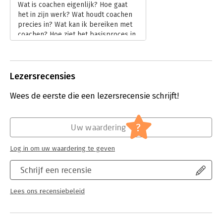
Wat is coachen eigenlijk? Hoe gaat
het in zijn werk? Wat houdt coachen
precies in? Wat kan ik bereiken met
coachen? Hoe ziet het basisproces in
het coachen eruit? Dan vindt u in
'Coachen in 90 minuten' het antwoord!
Lees verder
Lezersrecensies
Wees de eerste die een lezersrecensie schrijft!
?
Uw waardering
Log in om uw waardering te geven
Schrijf een recensie
Lees ons recensiebeleid