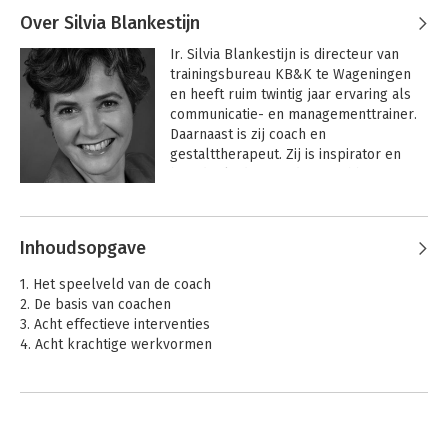
Over Silvia Blankestijn
Ir. Silvia Blankestijn is directeur van 
trainingsbureau KB&K te Wageningen 
en heeft ruim twintig jaar ervaring als 
communicatie- en managementtrainer. 
Daarnaast is zij coach en 
gestalttherapeut. Zij is inspirator en 
hoofdopleider van de post-hbo-
registeropleiding 'Trainen met hart en 
Andere boeken door Silvia
ziel'. Bezoek ook de website van Silvia 
Blankestijn
Blankestijn: www.trainersopleiding.nl of 
Inhoudsopgave
www.coachingsopleiding.nl.
1. Het speelveld van de coach
2. De basis van coachen
3. Acht effectieve interventies
4. Acht krachtige werkvormen
Verder lezen
Bronnen