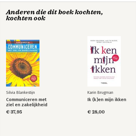
Anderen die dit boek kochten,
Communiceren met
Impact als trainer
kochten ook
ziel en zakelijkheid
Silvia Blankestijn
Karin Brugman
Communiceren met
Ik (k)en mijn ikken
ziel en zakelijkheid
Trainen met hart en
Onderhandelen in
ziel
€ 37,95
90 minuten
€ 28,00