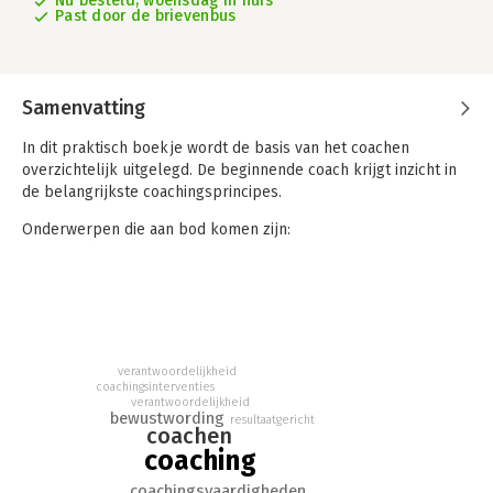
Nu besteld, woensdag in huis
Past door de brievenbus
Samenvatting
In dit praktisch boekje wordt de basis van het coachen
overzichtelijk uitgelegd. De beginnende coach krijgt inzicht in
de belangrijkste coachingsprincipes.
Onderwerpen die aan bod komen zijn:
-Wat coachen is
-Basisprincipes en valkuilen bij coachen
-Doelgericht begeleiden van persoonlijke ontwikkeling
-Belangrijke coachingsvaardigheden
-Effectieve interventies
-Tien krachtige werkvormen
verantwoordelijkheid
coachingsinterventies
Voor de beginnende coach biedt dit boekje inzicht in de
verantwoordelijkheid
bewustwording
belangrijkste coachingsprincipes. Het is ook geschikt voor
resultaatgericht
coachen
mensen die collega's (gaan) coachen en voor iedereen die
coaching
geïnteresseerd is in persoonlijke groei en ontwikkeling.
coachingsvaardigheden