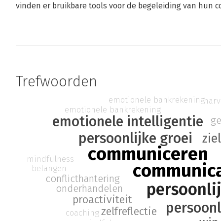
vinden er bruikbare tools voor de begeleiding van hun c
Trefwoorden
emotionele bankrekening
har
emotionele bankrekening
emotionele intelligentie
ge
persoonlijke groei
zie
communiceren
mindfulness
communica
belangen
conflicthantering
persoonlij
onderhandelen
proactiviteit
persoonl
zelfreflectie
coaching