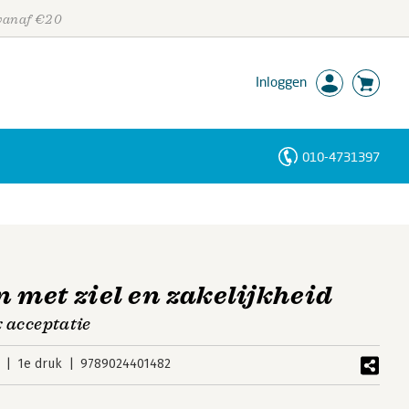
 vanaf €20
Inloggen
010-4731397
Personen
Trefwoorden
met ziel en zakelijkheid
 x acceptatie
1e druk
9789024401482