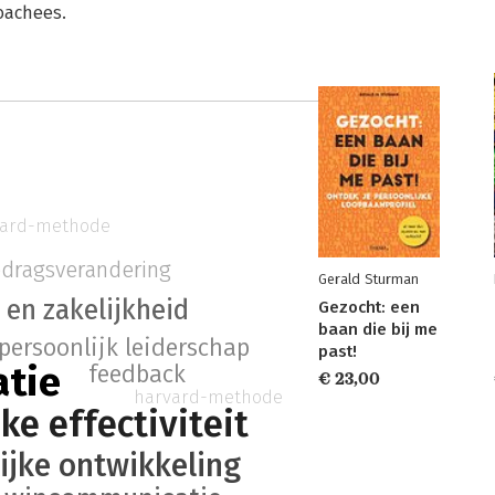
oachees.
vard-methode
dragsverandering
Gerald Sturman
l en zakelijkheid
Gezocht: een
baan die bij me
persoonlijk leiderschap
past!
tie
feedback
€ 23,00
harvard-methode
ke effectiviteit
ijke ontwikkeling