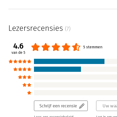
Lezersrecensies
(7)
4.6
5 stemmen
van de 5
Schrijf een recensie
Uw waa