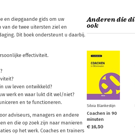
Anderen die di
che en diepgaande gids om uw
ook
n van de twee uitersten ziel en
daging. Dit boek ondersteunt u daarbij.
oonlijke effectiviteit.
g?
viteit?
n uw leven ontwikkeld?
uw werk en waar lukt dit wel/niet?
uniceren en te functioneren.
Silvia Blankestijn
Coachen in 90
 voor adviseurs, managers en andere
minuten
len en die op zoek zijn naar manieren
€ 16,50
aties op het werk. Coaches en trainers