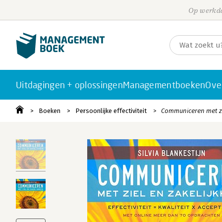
Op werkda
Uitdagingen + oplossingen
Managementboeken
Ove
Boeken
Persoonlijke effectiviteit
Communiceren met zi