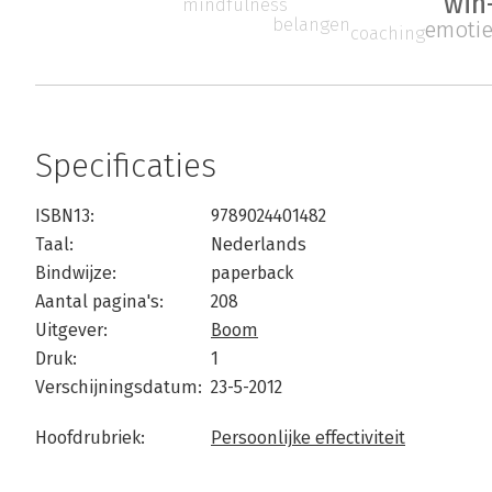
win
mindfulness
belangen
emotie
coaching
Specificaties
ISBN13:
9789024401482
Taal:
Nederlands
Bindwijze:
paperback
Aantal pagina's:
208
Uitgever:
Boom
Druk:
1
Verschijningsdatum:
23-5-2012
Hoofdrubriek:
Persoonlijke effectiviteit