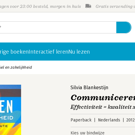
gen voor 23:00 besteld, morgen in huis
Gratis verzending
rige boeken
Interactief leren
Nu lezen
el en zakelijkheid
Silvia Blankestijn
Communiceren 
Effectiviteit = kwaliteit
Paperback
Nederlands
2012
Kies uw bindwijze