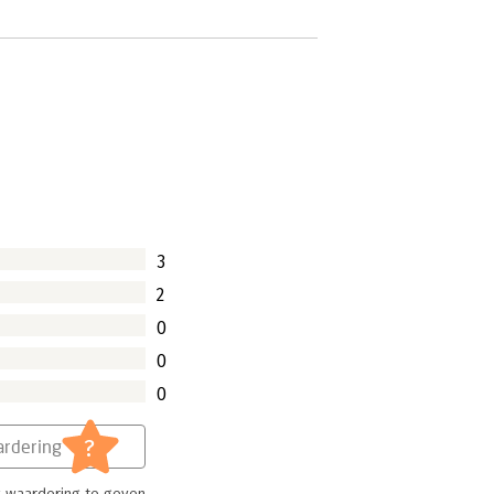
3
2
0
0
0
?
rdering