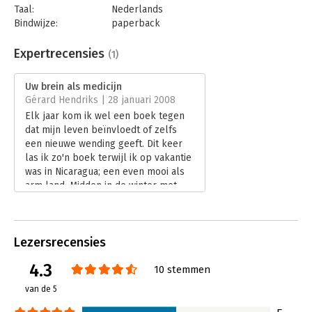
Taal:
Nederlands
Bindwijze:
paperback
Aantal pagina's:
288
Uitgever:
Kosmos Uitgevers
Expertrecensies
(1)
Druk:
32
Verschijningsdatum:
22-8-2017
Uw brein als medicijn
Gérard Hendriks | 28 januari 2008
Hoofdrubriek:
Psychologie
Elk jaar kom ik wel een boek tegen
dat mijn leven beïnvloedt of zelfs
een nieuwe wending geeft. Dit keer
las ik zo'n boek terwijl ik op vakantie
was in Nicaragua; een even mooi als
arm land. Midden in de winter met
een stapeltje boeken naar de zon,
om als verse Abraham vast te
oefenen als pensionado. Ik voelde
Lezersrecensies
me goed en vol energie, terwijl ik in
Nederland wel eens overvallen word
4.3
10 stemmen
door een licht depressief gevoel.
Lees verder
van de 5