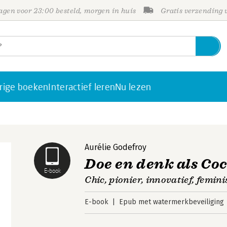
gen voor 23:00 besteld, morgen in huis
Gratis verzending
rige boeken
Interactief leren
Nu lezen
Aurélie Godefroy
Doe en denk als Co
E-book
Chic, pionier, innovatief, femini
E-book
Epub met watermerkbeveiliging