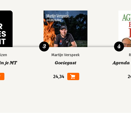
3
4
izen
Martijn Verspeek
R
in je MT
Goeiegast
Agenda V
24,34
2