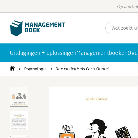
Op werkda
Uitdagingen + oplossingen
Managementboeken
Ove
Psychologie
Doe en denk als Coco Chanel