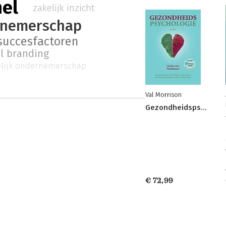
nel
zakelijk inzicht
nemerschap
succesfactoren
l branding
lijk ondernemerschap
Val Morrison
Gezondheidspsychologie
€ 72,99