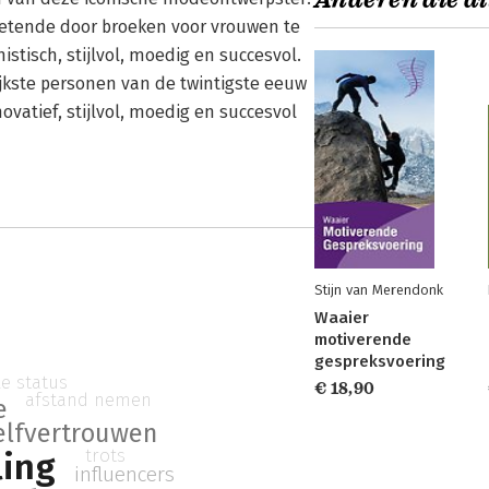
Anderen die di
ketende door broeken voor vrouwen te
istisch, stijlvol, moedig en succesvol.
jkste personen van de twintigste eeuw
ovatief, stijlvol, moedig en succesvol
Stijn van Merendonk
Waaier
motiverende
gespreksvoering
le status
€ 18,90
afstand nemen
e
elfvertrouwen
trots
ling
influencers