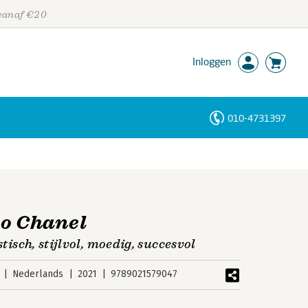
 vanaf €20
Inloggen
010-4731397
Personen
Trefwoorden
co Chanel
stisch, stijlvol, moedig, succesvol
Nederlands
2021
9789021579047