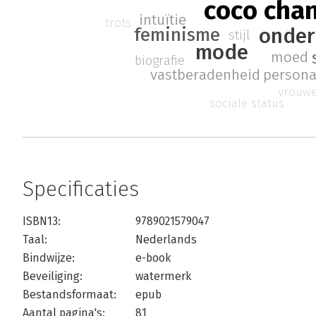
coco cha
intuïtie
trots
onder
feminisme
stijl
mode
moed
biografie
persona
vastberadenheid
vrouwe
sociale status
Specificaties
ISBN13:
9789021579047
Taal:
Nederlands
Bindwijze:
e-book
Beveiliging:
watermerk
Bestandsformaat:
epub
Aantal pagina's:
81