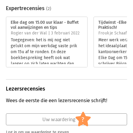
Beveiliging:
none
Bestandsformaat:
epub
Expertrecensies
(2)
Aantal pagina's:
236
Uitgever:
Kosmos Uitgevers
Elke dag om 15.00 uur klaar - Buffet
Tijdwinst -Elke da
Druk:
1
vol aanwijzingen en tips
Praktisch!
Verschijningsdatum:
1-6-2021
Rogier van der Wal | 3 februari 2022
Froukje Schaaf | 
Toegegeven: het is mij nog niet
Meer werk verzette
Hoofdrubriek:
Persoonlijke effectiviteit
gelukt om mijn werkdag vaste prik
het ideaalplaatje 
om 15u af te ronden. En deze
kantoorwerker ann
boekbespreking heeft ook wat
Elke Dag om 15:00
langer op zich laten wachten dan
schrijver Björn De
mijn bedoeling was – drukdrukdruk,
praktische tips, m
u kent dat wel. Maar het lezen van dit
handvatten om ze
boek van ruim 300 pagina’s loont
werkend time ma
uiteindelijk zeker de moeite en opent
te implementeren
Lezersrecensies
perspectieven op verandering.
te organiseren.
Lees verder
Lees verder
Wees de eerste die een lezersrecensie schrijft!
?
Uw waardering
Log in om uw waardering te geven