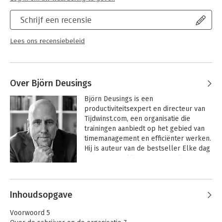
Schrijf een recensie
Lees ons recensiebeleid
Over Björn Deusings
Björn Deusings is een 
productiviteitsexpert en directeur van 
Tijdwinst.com, een organisatie die 
trainingen aanbiedt op het gebied van 
timemanagement en efficiënter werken. 
Hij is auteur van de bestseller Elke dag 
om 15.00 uur klaar, waarin hij laat zien 
hoe je productiever kunt zijn én meer 
Andere boeken door Björn
rust krijgt. Maar zelfs hij trapte in de 
Deusings
val van eindeloze drukte. Tot hij 
Inhoudsopgave
zichzelf dwong om opnieuw te kijken 
naar wat écht telt. Die inzichten deelt hij 
Voorwoord 5
in zijn nieuwste boek Full Focus op wat 