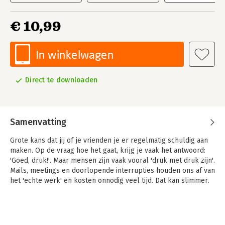
€ 10,99
In winkelwagen
Direct te downloaden
Samenvatting
Grote kans dat jij of je vrienden je er regelmatig schuldig aan
maken. Op de vraag hoe het gaat, krijg je vaak het antwoord:
'Goed, druk!'. Maar mensen zijn vaak vooral 'druk met druk zijn'.
Mails, meetings en doorlopende interrupties houden ons af van
het 'echte werk' en kosten onnodig veel tijd. Dat kan slimmer.
Het boek Tijdwinst – Elke dag om 15.00 uur klaar belooft je
een hogere productiviteit en meer rust dankzij praktische tips.
Een 6-urige werkdag klinkt misschien te mooi om waar te zijn.