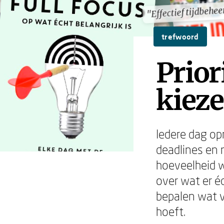
"Effectief tijdbehee
"Effectief tijdbehee
trefwoord
Prior
kieze
Iedere dag op
deadlines en 
hoeveelheid w
over wat er éc
bepalen wat v
hoeft.