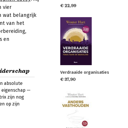
€ 22,99
 vier
 wat belangrijk
nt van het
rbereiding,
rs en
eiderschap
Verdraaide organisaties
€ 37,90
en absolute
de eigenschap —
rix zijn nog
en op zijn