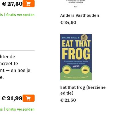
€ 27,50
Anders Vasthouden
is | Gratis verzonden
€ 34,90
hter de
ncreet te
ent — en hoe je
e.
Eat that frog (herziene
editie)
€ 21,99
€ 21,50
is | Gratis verzonden