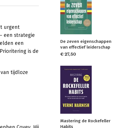
at urgent
 — een strategie
De zeven eigenschappen
zelden een
van effectief leiderschap
rioritering is de
€ 27,50
van tijdloze
Mastering de Rockefeller
tephen Covey
. Hij
Habits