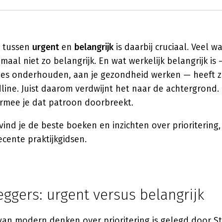
d tussen
urgent
en
belangrijk
is daarbij cruciaal. Veel w
emaal niet zo belangrijk. En wat werkelijk belangrijk is
ties onderhouden, aan je gezondheid werken — heeft 
ne. Juist daarom verdwijnt het naar de achtergrond. P
rmee je dat patroon doorbreekt.
ind je de beste boeken en inzichten over prioritering, 
ecente praktijkgidsen.
ggers: urgent versus belangrijk
an modern denken over prioritering is gelegd door
S