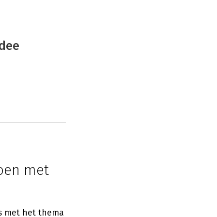
edee
doen met
is met het thema