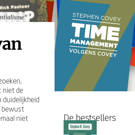
ntialisme"
ntialisme"
van
rzoeken,
 niet de
 duidelijkheid
t: bewust
De bestsellers
emaal niet