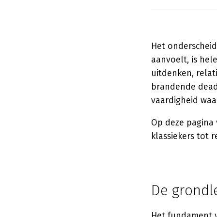
Het onderschei
aanvoelt, is hel
uitdenken, rela
brandende deadli
vaardigheid waa
Op deze pagina v
klassiekers tot r
De grondle
Het fundament v