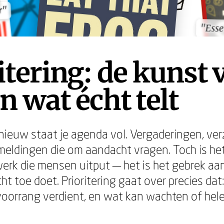
r"
r"
"Esse
"Esse
itering: de kunst 
n wat écht telt
nieuw staat je agenda vol. Vergaderingen, ve
meldingen die om aandacht vragen. Toch is het
erk die mensen uitput — het is het gebrek aan
ht toe doet. Prioritering gaat over precies da
oorrang verdient, en wat kan wachten of hel